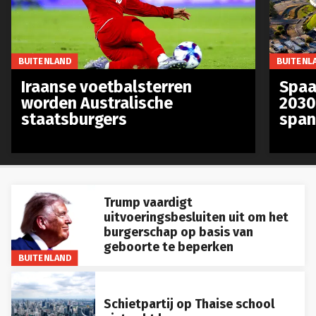
BUITENLAND
BUITENL
Iraanse voetbalsterren
Spaa
worden Australische
2030
staatsburgers
span
Trump vaardigt
uitvoeringsbesluiten uit om het
burgerschap op basis van
geboorte te beperken
BUITENLAND
Schietpartij op Thaise school
eist acht levens