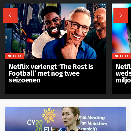


NETFLIX
NETFLIX
Netflix verlengt ‘The Rest Is
Netf
Football’ met nog twee
weds
seizoenen
milj