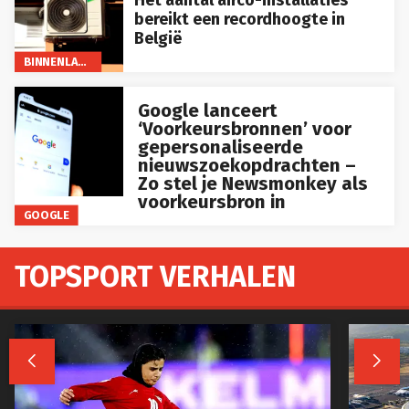
bereikt een recordhoogte in
België
BINNENLAND
Google lanceert
‘Voorkeursbronnen’ voor
gepersonaliseerde
nieuwszoekopdrachten –
Zo stel je Newsmonkey als
voorkeursbron in
GOOGLE
TOPSPORT VERHALEN

