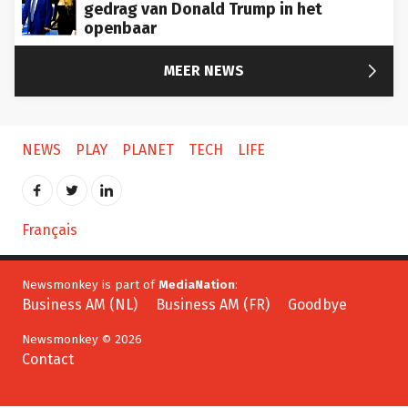
gedrag van Donald Trump in het
openbaar

MEER NEWS
NEWS
PLAY
PLANET
TECH
LIFE
Français
Newsmonkey is part of
MediaNation
:
Business AM (NL)
Business AM (FR)
Goodbye
Newsmonkey © 2026
Contact