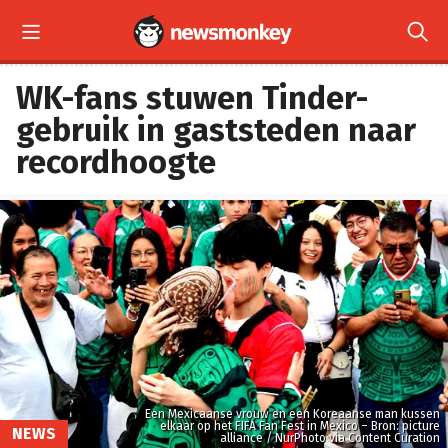


WK-fans stuwen Tinder-
gebruik in gaststeden naar
recordhoogte
Een Mexicaanse vrouw en een Koreaanse man kussen
elkaar op het FIFA Fan Fest in Mexico – Bron: picture
NEWS
alliance / NurPhoto via Content Curation