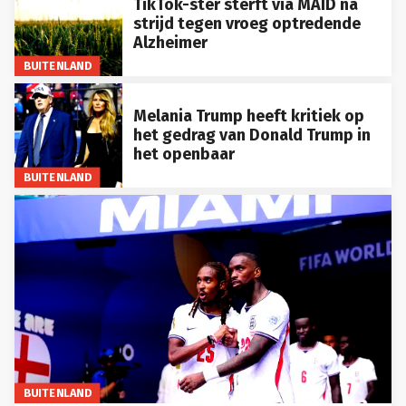
TikTok-ster sterft via MAID na
strijd tegen vroeg optredende
Alzheimer
BUITENLAND
Melania Trump heeft kritiek op
het gedrag van Donald Trump in
het openbaar
BUITENLAND
BUITENLAND