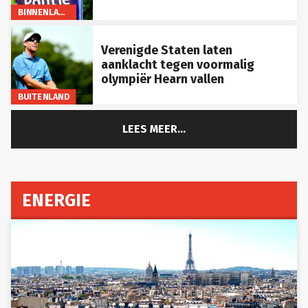
BINNENLAND
Verenigde Staten laten
aanklacht tegen voormalig
olympiër Hearn vallen
BUITENLAND
LEES MEER...
ENERGIE