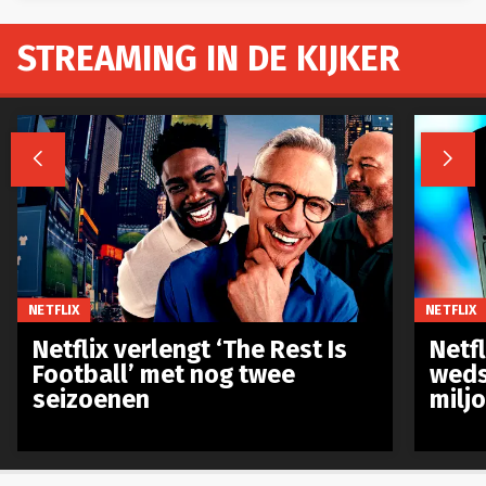
STREAMING IN DE KIJKER


NETFLIX
NETFLIX
Netflix verlengt ‘The Rest Is
Netf
Football’ met nog twee
weds
seizoenen
milj