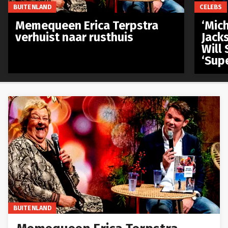
BUITENLAND
CELEBS
Memequeen Erica Terpstra
‘Mich
verhuist naar rusthuis
Jack
Will 
‘Sup
BUITENLAND