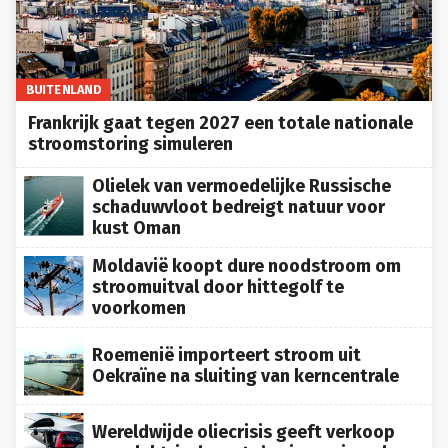
BUITENLAND
Frankrijk gaat tegen 2027 een totale nationale
stroomstoring simuleren
Olielek van vermoedelijke Russische
schaduwvloot bedreigt natuur voor
kust Oman
Moldavië koopt dure noodstroom om
stroomuitval door hittegolf te
voorkomen
Roemenië importeert stroom uit
Oekraïne na sluiting van kerncentrale
Wereldwijde oliecrisis geeft verkoop
van elektrische auto’s nieuwe impuls