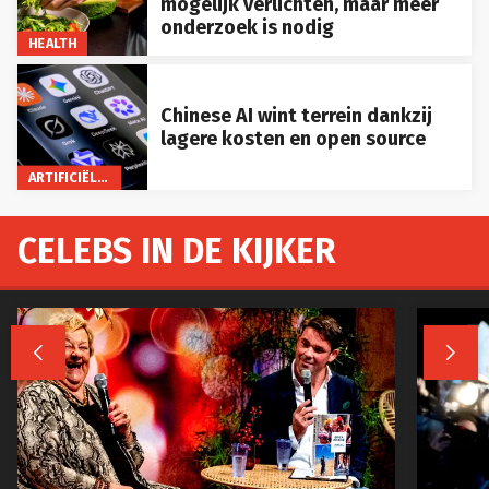
mogelijk verlichten, maar meer
onderzoek is nodig
HEALTH
Chinese AI wint terrein dankzij
lagere kosten en open source
ARTIFICIËLE INTELLIGENTIE
CELEBS IN DE KIJKER

