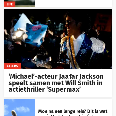
LIFE
CELEBS
‘Michael’-acteur Jaafar Jackson
speelt samen met Will Smith in
actiethriller ‘Supermax’
Moe na een lange reis? Dit is wat