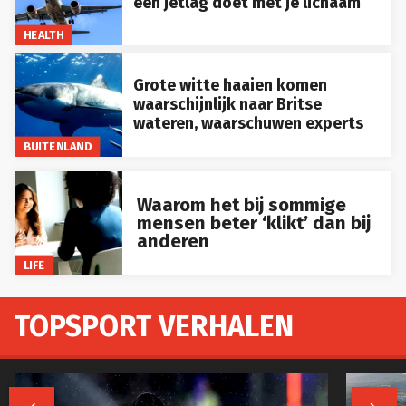
een jetlag doet met je lichaam
HEALTH
Grote witte haaien komen
waarschijnlijk naar Britse
wateren, waarschuwen experts
BUITENLAND
Waarom het bij sommige
mensen beter ‘klikt’ dan bij
anderen
LIFE
TOPSPORT VERHALEN

