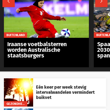
BUITENLAND
BUITENL
Iraanse voetbalsterren
Spaa
worden Australische
2030
staatsburgers
span
Eén keer per week stevig
intervalwandelen vermindert
buikvet
GEZONDHEID