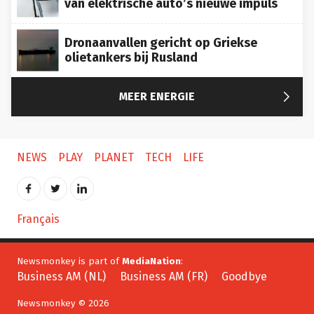
Dronaanvallen gericht op Griekse
olietankers bij Rusland

MEER ENERGIE
NEWS
PLAY
PLANET
TECH
LIFE
Français
Newsmonkey is part of
MediaNation
:
Business AM (NL)
Business AM (FR)
Goodbye
Newsmonkey © 2026
Contact