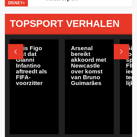
DISNEY+
TOPSPORT VERHALEN
NEWS
NEWS
NEWS
Luis Figo
Arsenal
Gia


eist dat
bereikt
roe
Gianni
akkoord met
spo
Infantino
Newcastle
FIF
aftreedt als
over komst
ied
FIFA-
van Bruno
teg
voorzitter
Guimarães
lijk