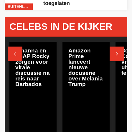
toegelaten
BUITENLAND
CELEBS IN DE KIJKER
CELEBS
CELEBS
BUITE
Rihanna en
Amazon
Sea


A$AP Rocky
Prime
Com
zorgen voor
lanceert
vrij
virale
nieuwe
uitg
discussie na
docuserie
feb
reis naar
over Melania
Barbados
Trump