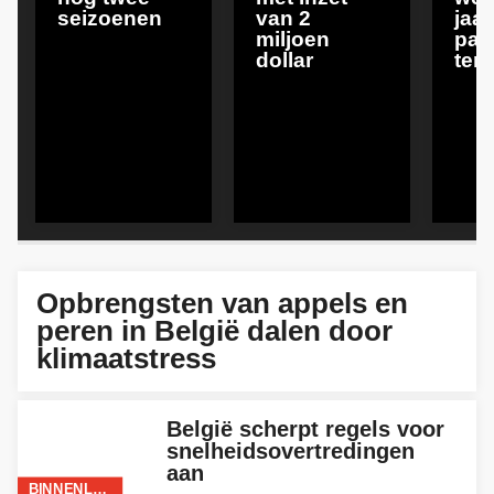
seizoenen
van 2
jaa
miljoen
pas
dollar
ter
BINNENLAND
Opbrengsten van appels en
peren in België dalen door
klimaatstress
België scherpt regels voor
snelheidsovertredingen
aan
BINNENLAND