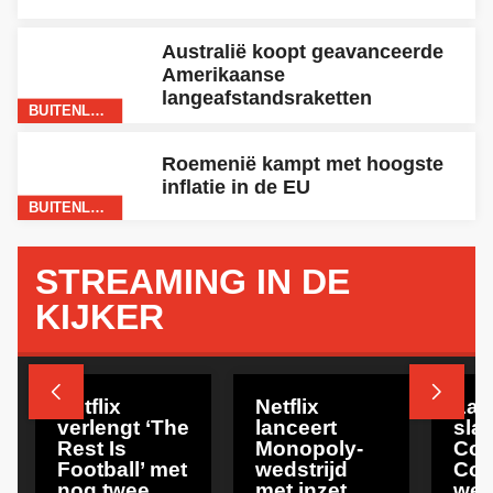
Australië koopt geavanceerde
Amerikaanse
langeafstandsraketten
BUITENLAND
Roemenië kampt met hoogste
inflatie in de EU
BUITENLAND
STREAMING IN DE
KIJKER
NETFLIX
NETFLIX
BUITE


Netflix
Netflix
Laa
verlengt ‘The
lanceert
slac
Rest Is
Monopoly-
Cos
Football’ met
wedstrijd
Con
nog twee
met inzet
wer