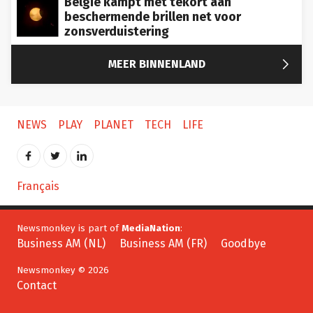
beschermende brillen net voor
zonsverduistering

MEER BINNENLAND
NEWS
PLAY
PLANET
TECH
LIFE
Français
Newsmonkey is part of
MediaNation
:
Business AM (NL)
Business AM (FR)
Goodbye
Newsmonkey © 2026
Contact