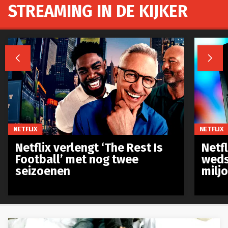
STREAMING IN DE KIJKER


NETFLIX
NETFLIX
Netflix verlengt ‘The Rest Is
Netf
Football’ met nog twee
weds
seizoenen
milj