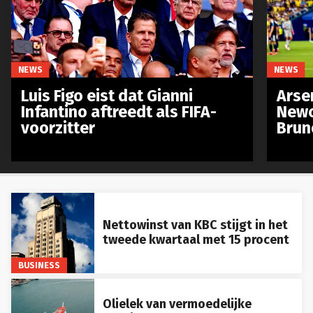
NEWS
NEWS
Luis Figo eist dat Gianni
Arse
Infantino aftreedt als FIFA-
Newc
voorzitter
Brun
Nettowinst van KBC stijgt in het
tweede kwartaal met 15 procent
BUSINESS
Olielek van vermoedelijke
Russische schaduwvloot