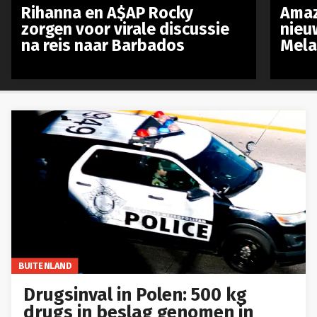
Rihanna en A$AP Rocky
Amaz
zorgen voor virale discussie
nieu
na reis naar Barbados
Mela
BUITENLAND
Drugsinval in Polen: 500 kg
drugs in beslag genomen in