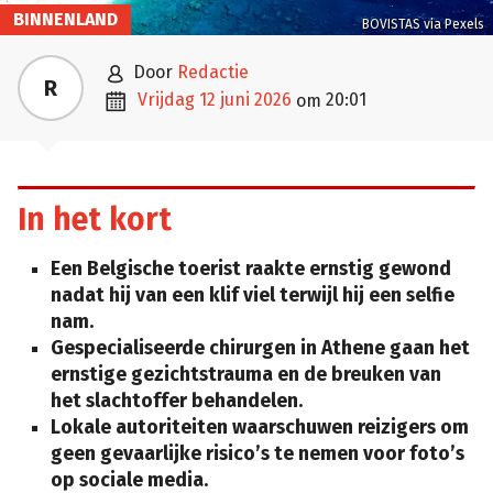
BINNENLAND
BOVISTAS via Pexels

door
Redactie
R

vrijdag 12 juni 2026
20:01
om
In het kort
Een Belgische toerist raakte ernstig gewond
nadat hij van een klif viel terwijl hij een selfie
nam.
Gespecialiseerde chirurgen in Athene gaan het
ernstige gezichtstrauma en de breuken van
het slachtoffer behandelen.
Lokale autoriteiten waarschuwen reizigers om
geen gevaarlijke risico’s te nemen voor foto’s
op sociale media.