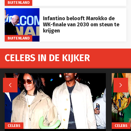
BUITENLAND
Infantino belooft Marokko de
WK-finale van 2030 om steun te
krijgen
BUITENLAND
CELEBS IN DE KIJKER


CELEBS
CELEBS