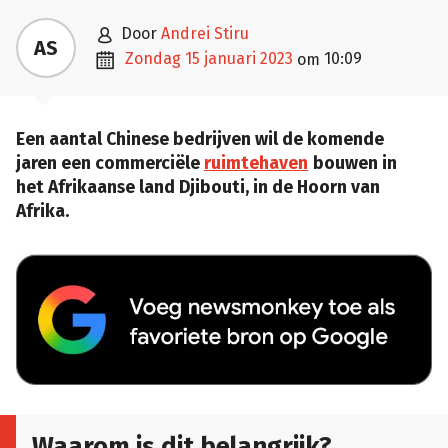

door
Andrei Stiru
AS

zondag 15 januari 2023
10:09
om
Een aantal Chinese bedrijven wil de komende
jaren een commerciële
ruimtehaven
bouwen in
het Afrikaanse land Djibouti, in de Hoorn van
Afrika.
Waarom is dit belangrijk?