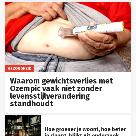
GEZONDHEID
Waarom gewichtsverlies met
Ozempic vaak niet zonder
levensstijlverandering
standhoudt
Hoe groener je woont, hoe beter
je slaapt, blijkt uit onderzoek