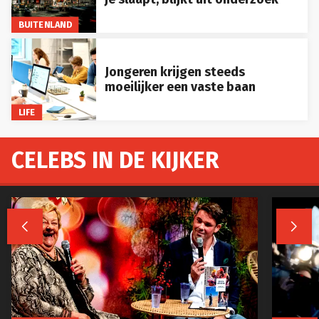
BUITENLAND
Jongeren krijgen steeds
moeilijker een vaste baan
LIFE
CELEBS IN DE KIJKER

