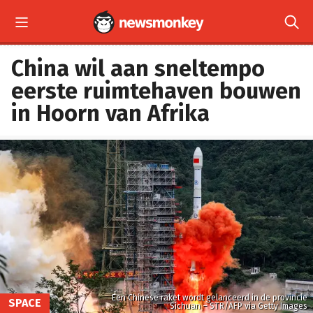


China wil aan sneltempo
eerste ruimtehaven bouwen
in Hoorn van Afrika
Een Chinese raket wordt gelanceerd in de provincie
SPACE
Sichuan – STR/AFP via Getty Images