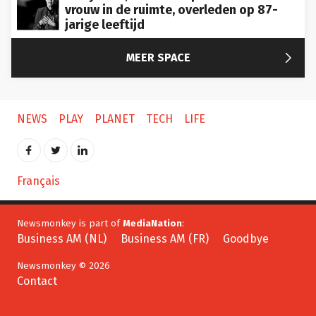
vrouw in de ruimte, overleden op 87-
jarige leeftijd

MEER SPACE
NEWS
PLAY
PLANET
TECH
LIFE
Français
Newsmonkey is part of
MediaNation
:
Business AM (NL)
Business AM (FR)
Goodbye
Newsmonkey © 2026
Contact