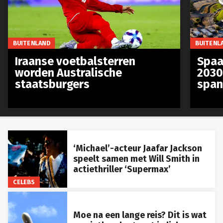
BUITENLAND
BUITENL
Iraanse voetbalsterren
Spaa
worden Australische
2030
staatsburgers
span
‘Michael’-acteur Jaafar Jackson
speelt samen met Will Smith in
actiethriller ‘Supermax’
CELEBS
Moe na een lange reis? Dit is wat
een jetlag doet met je lichaam