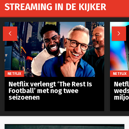
STREAMING IN DE KIJKER


NETFLIX
NETFLIX
Netflix verlengt ‘The Rest Is
Netf
Football’ met nog twee
weds
seizoenen
milj