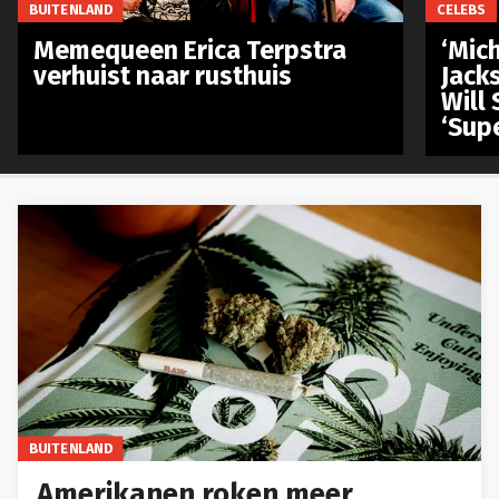
BUITENLAND
CELEBS
Memequeen Erica Terpstra
‘Mich
verhuist naar rusthuis
Jack
Will 
‘Sup
BUITENLAND
Amerikanen roken meer