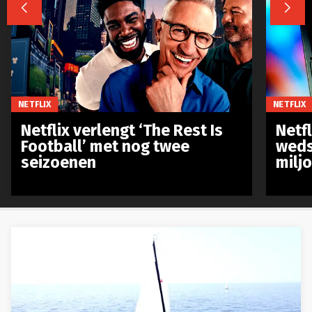


NETFLIX
NETFLIX
Netflix verlengt ‘The Rest Is
Netf
Football’ met nog twee
weds
seizoenen
milj