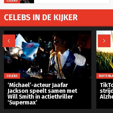
CELEBS
CELEBS IN DE KIJKER


CELEBS
BUITENL
‘Michael’-acteur Jaafar
TikTo
Jackson speelt samen met
stri
Will Smith in actiethriller
Alzh
‘Supermax’