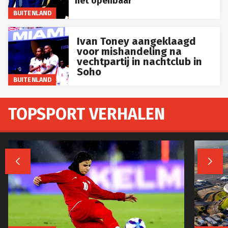
het openbaar
BUITENLAND
Ivan Toney aangeklaagd
voor mishandeling na
vechtpartij in nachtclub in
Soho
BUITENLAND
TOPSPORT VERHALEN


BUITENLAND
BUITENL