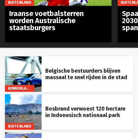
Iraanse voetbalsterren
Spaa
worden Australische
2030
staatsburgers
span
Belgische bestuurders blijven
massaal te snel rijden in de stad
BINNENLAND
Bosbrand verwoest 120 hectare
in Indonesisch nationaal park
BUITENLAND