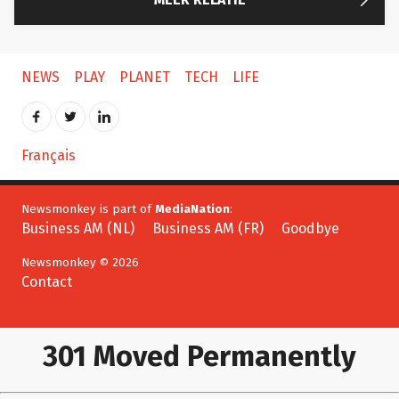
NEWS
PLAY
PLANET
TECH
LIFE
Français
Newsmonkey is part of
MediaNation
:
Business AM (NL)
Business AM (FR)
Goodbye
Newsmonkey © 2026
Contact
301 Moved Permanently