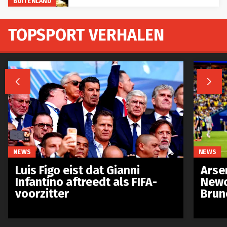
BUITENLAND
TOPSPORT VERHALEN


NEWS
NEWS
Luis Figo eist dat Gianni
Arse
Infantino aftreedt als FIFA-
Newc
voorzitter
Brun