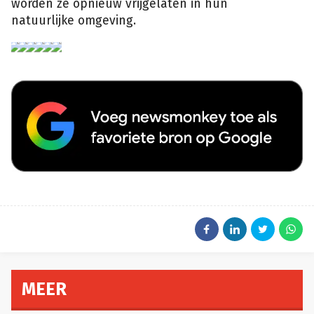
worden ze opnieuw vrijgelaten in hun
natuurlijke omgeving.
getty
getty
getty
getty
getty
getty
MEER