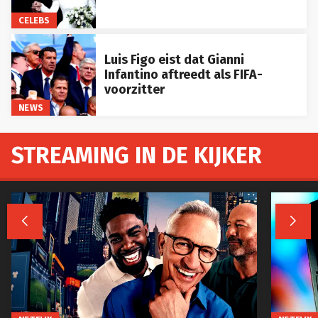
CELEBS
Luis Figo eist dat Gianni
Infantino aftreedt als FIFA-
voorzitter
NEWS
STREAMING IN DE KIJKER

