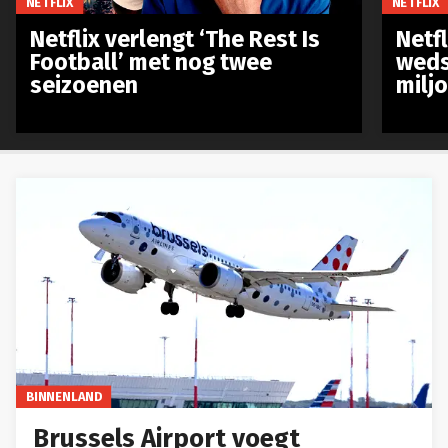
NETFLIX
NETFLIX
Netflix verlengt ‘The Rest Is
Netf
Football’ met nog twee
weds
seizoenen
milj
BINNENLAND
Brussels Airport voegt