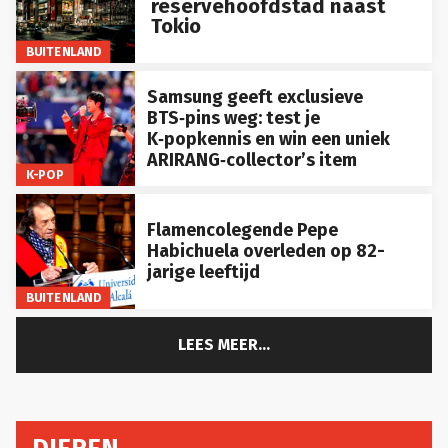
reservehoofdstad naast
Tokio
BUITENLAND
Samsung geeft exclusieve
BTS‑pins weg: test je
K‑popkennis en win een uniek
ARIRANG‑collector’s item
K-POP
Flamencolegende Pepe
Habichuela overleden op 82-
jarige leeftijd
BUITENLAND
LEES MEER...