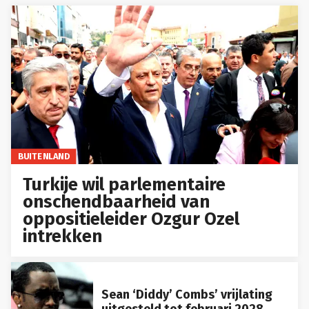
BUITENLAND
Turkije wil parlementaire
onschendbaarheid van
oppositieleider Ozgur Ozel
intrekken
Sean ‘Diddy’ Combs’ vrijlating
uitgesteld tot februari 2028