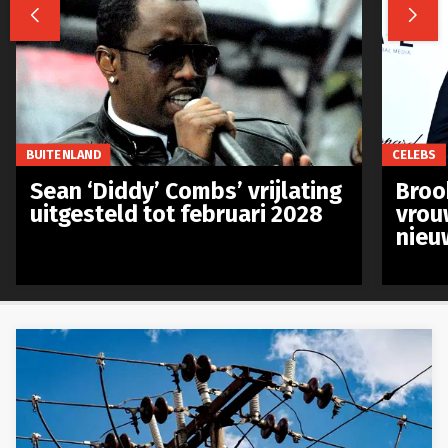


BUITENLAND
CELEBS
Sean ‘Diddy’ Combs’ vrijlating
Broo
uitgesteld tot februari 2028
vrou
nieu