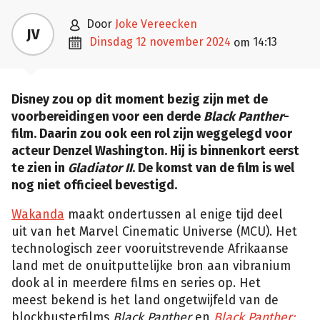

door
Joke Vereecken
JV

dinsdag 12 november 2024
14:13
om
Disney zou op dit moment bezig zijn met de
voorbereidingen voor een derde
Black Panther
-
film. Daarin zou ook een rol zijn weggelegd voor
acteur Denzel Washington. Hij is binnenkort eerst
te zien in
Gladiator II
. De komst van de film is wel
nog niet officieel bevestigd.
Wakanda
maakt ondertussen al enige tijd deel
uit van het Marvel Cinematic Universe (MCU). Het
technologisch zeer vooruitstrevende Afrikaanse
land met de onuitputtelijke bron aan vibranium
dook al in meerdere films en series op. Het
meest bekend is het land ongetwijfeld van de
blockbusterfilms
Black Panther
en
Black Panther: