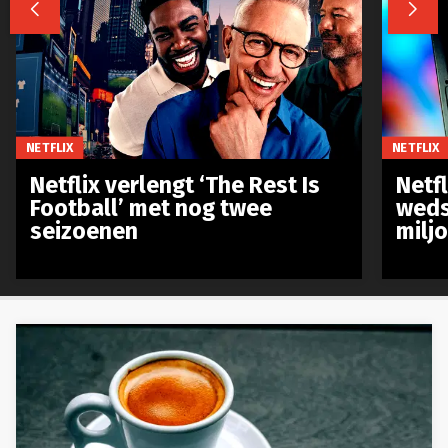


NETFLIX
NETFLIX
Netflix verlengt ‘The Rest Is
Netf
Football’ met nog twee
weds
seizoenen
milj