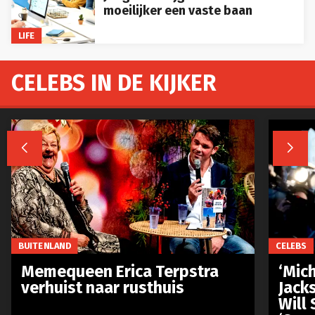
moeilijker een vaste baan
LIFE
CELEBS IN DE KIJKER


BUITENLAND
CELEBS
Memequeen Erica Terpstra
‘Mich
verhuist naar rusthuis
Jack
Will 