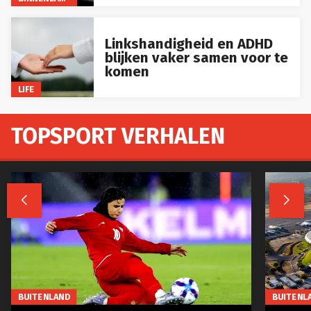
Linkshandigheid en ADHD
blijken vaker samen voor te
komen
LIFE
TOPSPORT VERHALEN


BUITENLAND
BUITENL