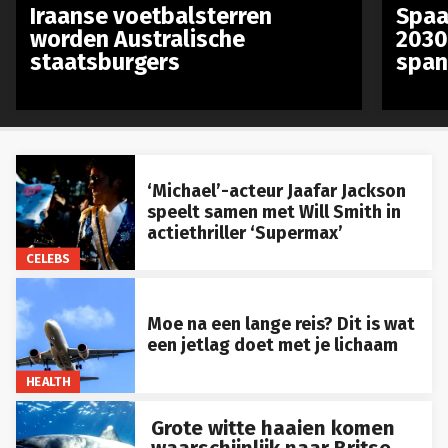
Iraanse voetbalsterren
Spaa
worden Australische
2030
staatsburgers
span
‘Michael’-acteur Jaafar Jackson
speelt samen met Will Smith in
actiethriller ‘Supermax’
CELEBS
Moe na een lange reis? Dit is wat
een jetlag doet met je lichaam
HEALTH
Grote witte haaien komen
waarschijnlijk naar Britse