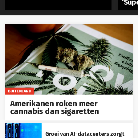
‘Sup
BUITENLAND
Amerikanen roken meer
cannabis dan sigaretten
Groei van AI-datacenters zorgt