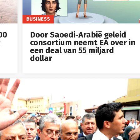
BUSINESS
Door Saoedi-Arabië geleid
00
consortium neemt EA over in
g
een deal van 55 miljard
dollar