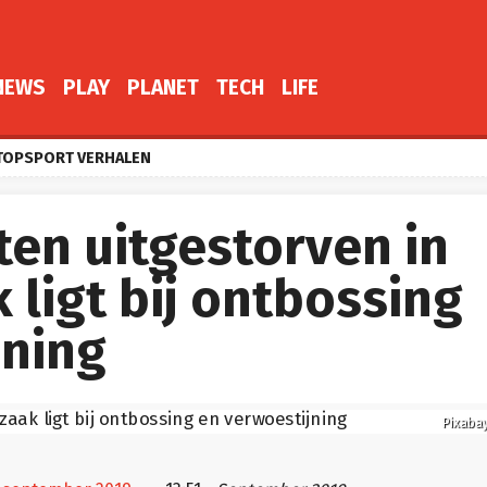
NEWS
PLAY
PLANET
TECH
LIFE
TOPSPORT VERHALEN
ten uitgestorven in
k ligt bij ontbossing
jning
Pixaba