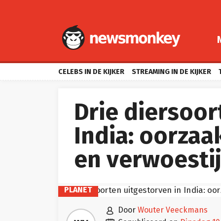
CELEBS IN DE KIJKER
STREAMING IN DE KIJKER
Drie diersoor
India: oorzaa
en verwoesti
PLANET

door
Wouter Veeckmans