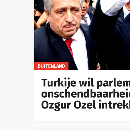
BUITENLAND
Turkije wil parle
onschendbaarheid
Ozgur Ozel intre