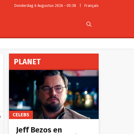
Donderdag 6 Augustus 2026 - 05:38
|
Français

PLANET
CELEBS
y
Jeff Bezos en