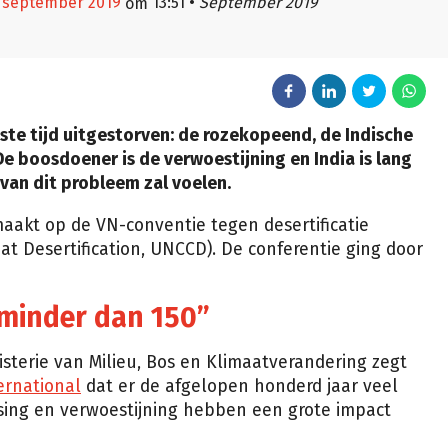
0 september 2019
13:51
•
September 2019
om
ngste tijd uitgestorven: de rozekopeend, de Indische
 De boosdoener is de verwoestijning en India is lang
van dit probleem zal voelen.
akt op de VN-conventie tegen desertificatie
t Desertification, UNCCD). De conferentie ging door
 minder dan 150”
isterie van Milieu, Bos en Klimaatverandering zegt
ernational
dat er de afgelopen honderd jaar veel
ssing en verwoestijning hebben een grote impact