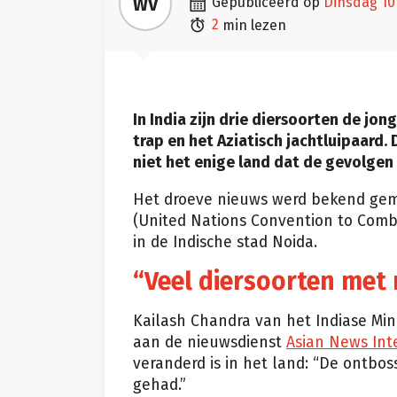

WV
gepubliceerd op
dinsdag 1

2
min lezen
In India zijn drie diersoorten de jo
trap en het Aziatisch jachtluipaard.
niet het enige land dat de gevolgen 
Het droeve nieuws werd bekend gema
(United Nations Convention to Comba
in de Indische stad Noida.
“Veel diersoorten met
Kailash Chandra van het Indiase Min
aan de nieuwsdienst
Asian News Int
veranderd is in het land: “De ontbo
gehad.”