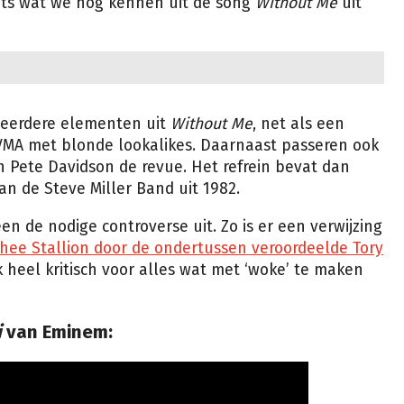
iets wat we nog kennen uit de song
Without Me
uit
eerdere elementen uit
Without Me
, net als een
 VMA met blonde lookalikes. Daarnaast passeren ook
 Pete Davidson de revue. Het refrein bevat dan
an de Steve Miller Band uit 1982.
n de nodige controverse uit. Zo is er een verwijzing
hee Stallion door de ondertussen veroordeelde Tory
 heel kritisch voor alles wat met ‘woke’ te maken
i
van Eminem: