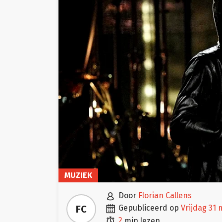
MUZIEK

door
Florian Callens

FC
gepubliceerd op
vrijdag 31

2
min lezen