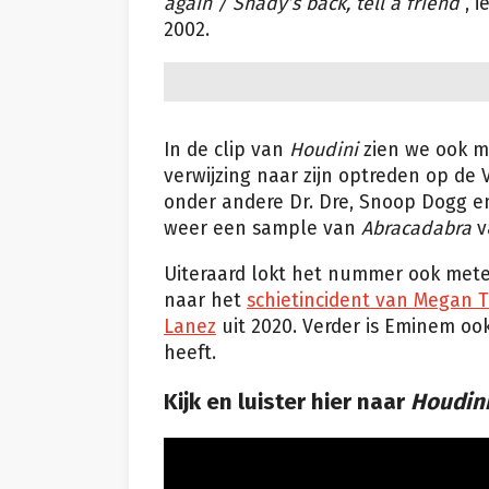
again / Shady’s back, tell a friend
“, 
2002.
In de clip van
Houdini
zien we ook m
verwijzing naar zijn optreden op de
onder andere Dr. Dre, Snoop Dogg en
weer een sample van
Abracadabra
v
Uiteraard lokt het nummer ook metee
naar het
schietincident van Megan T
Lanez
uit 2020. Verder is Eminem ook
heeft.
Kijk en luister hier naar
Houdin