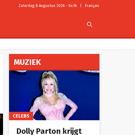
Zaterdag 8 Augustus 2026 - 04:16
|
Français

MUZIEK
CELEBS
Dolly Parton krijgt