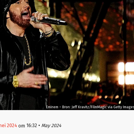
Eminem – Bron: Jeff Kravitz/FilmMagic via Getty Image
 mei 2024
16:32
•
May 2024
om