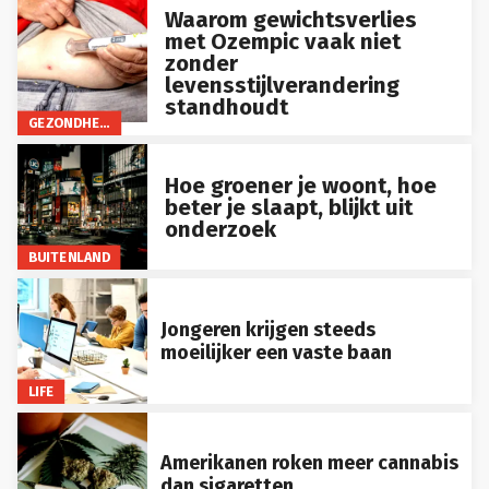
Waarom gewichtsverlies
met Ozempic vaak niet
zonder
levensstijlverandering
standhoudt
GEZONDHEID
Hoe groener je woont, hoe
beter je slaapt, blijkt uit
onderzoek
BUITENLAND
Jongeren krijgen steeds
moeilijker een vaste baan
LIFE
Amerikanen roken meer cannabis
dan sigaretten