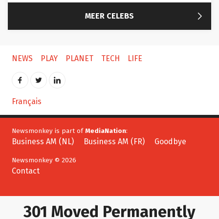

MEER CELEBS
NEWS
PLAY
PLANET
TECH
LIFE
Français
Newsmonkey is part of
MediaNation
:
Business AM (NL)
Business AM (FR)
Goodbye
Newsmonkey © 2026
Contact
301 Moved Permanently