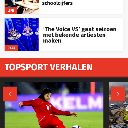
schoolcijfers
LIFE
‘The Voice VS’ gaat seizoen
met bekende artiesten
maken
PLAY
TOPSPORT VERHALEN

