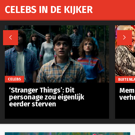
CELEBS IN DE KIJKER


CELEBS
BUITENL
‘Stranger Things’: Dit
Meme
personage zou eigenlijk
verh
eerder sterven