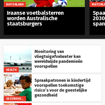
BUITENLAND
BUITENL
Iraanse voetbalsterren
Spaa
worden Australische
2030
staatsburgers
span
Monitoring van
vliegtuigafvalwater kan
wereldwijde pandemieën
voorspellen
HEALTH
Spraakpatronen in kindertijd
voorspellen toekomstige
risico’s voor de geestelijke
gezondheid
GEZONDHEID