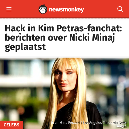


Hack in Kim Petras-fanchat:
berichten over Nicki Minaj
geplaatst
Bron: Gina Ferazzi / Los Angeles Times via Getty
CELEBS
Images