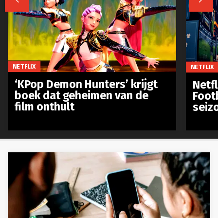
NETFLIX
NETFLIX
‘KPop Demon Hunters’ krijgt
Netfl
boek dat geheimen van de
Foot
film onthult
seiz