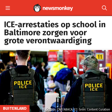


ICE-arrestaties op school in
Baltimore zorgen voor
grote verontwaardiging
BUITENLAND
Credits: CNP/ABACA/CC- bron: Content Curation