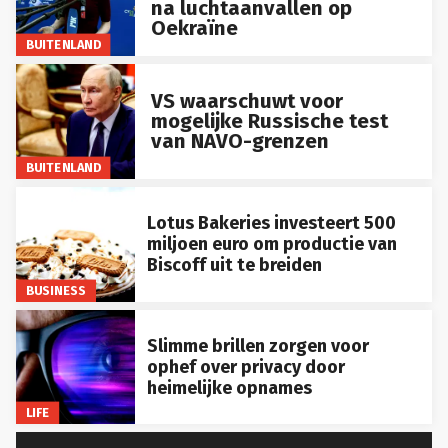
na luchtaanvallen op
Oekraïne
BUITENLAND
VS waarschuwt voor
mogelijke Russische test
van NAVO-grenzen
BUITENLAND
Lotus Bakeries investeert 500
miljoen euro om productie van
Biscoff uit te breiden
BUSINESS
Slimme brillen zorgen voor
ophef over privacy door
heimelijke opnames
LIFE