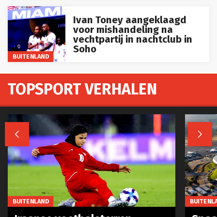
Ivan Toney aangeklaagd
voor mishandeling na
vechtpartij in nachtclub in
Soho
BUITENLAND
TOPSPORT VERHALEN


BUITENLAND
BUITENL
Iraanse voetbalsterren
Spaa