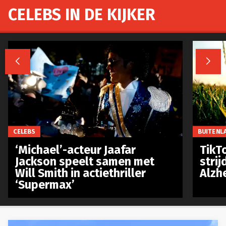
CELEBS IN DE KIJKER


CELEBS
BUITENL
‘Michael’-acteur Jaafar
TikTo
Jackson speelt samen met
stri
Will Smith in actiethriller
Alzh
‘Supermax’