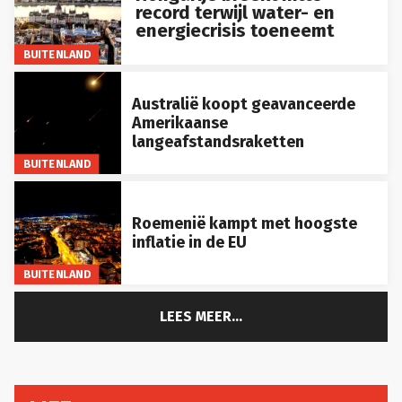
energiecrisis toeneemt
BUITENLAND
Australië koopt geavanceerde
Amerikaanse
langeafstandsraketten
BUITENLAND
Roemenië kampt met hoogste
inflatie in de EU
BUITENLAND
LEES MEER...
LIFE