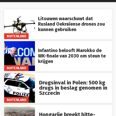
Litouwen waarschuwt dat
Rusland Oekraïense drones zou
kunnen gebruiken
BUITENLAND
Infantino belooft Marokko de
WK-finale van 2030 om steun te
krijgen
BUITENLAND
Drugsinval in Polen: 500 kg
drugs in beslag genomen in
Szczecin
BUITENLAND
Hongarije breekt hitte-
record terwijl water- en