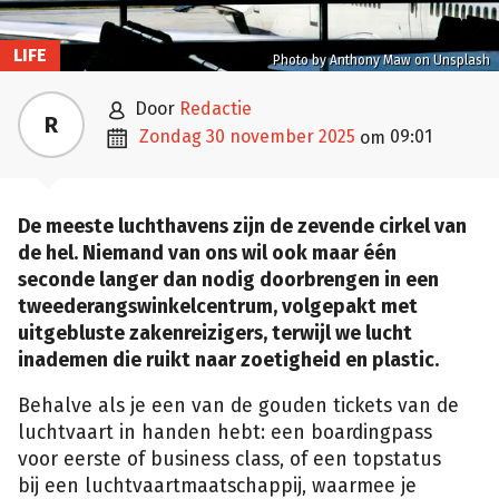
LIFE
Photo by Anthony Maw on Unsplash

door
Redactie
R

zondag 30 november 2025
09:01
om
De meeste luchthavens zijn de zevende cirkel van
de hel. Niemand van ons wil ook maar één
seconde langer dan nodig doorbrengen in een
tweederangswinkelcentrum, volgepakt met
uitgebluste zakenreizigers, terwijl we lucht
inademen die ruikt naar zoetigheid en plastic.
Behalve als je een van de gouden tickets van de
luchtvaart in handen hebt: een boardingpass
voor eerste of business class, of een topstatus
bij een luchtvaartmaatschappij, waarmee je