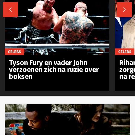


CELEBS
CELEBS
Tyson Fury en vader John
Riha
verzoenen zich na ruzie over
zorg
boksen
na r