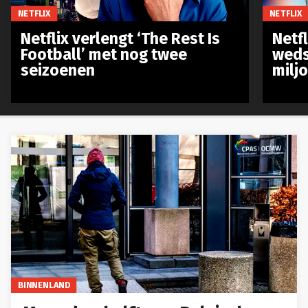
NETFLIX
NETFLIX
Netflix verlengt ‘The Rest Is
Netf
Football’ met nog twee
weds
seizoenen
milj
BINNENLAND