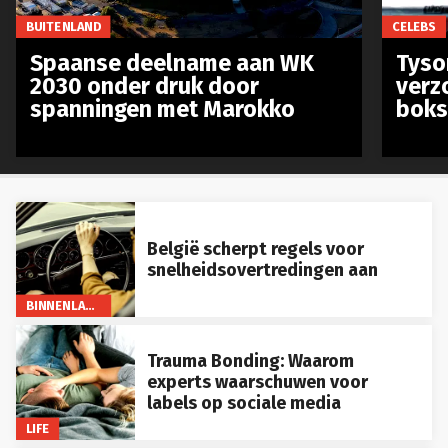
BUITENLAND
CELEBS
Spaanse deelname aan WK
Tyso
2030 onder druk door
verz
spanningen met Marokko
boks
België scherpt regels voor
snelheidsovertredingen aan
BINNENLAND
Trauma Bonding: Waarom
experts waarschuwen voor
labels op sociale media
LIFE