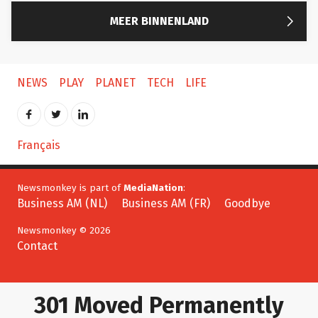

MEER BINNENLAND
NEWS
PLAY
PLANET
TECH
LIFE
Français
Newsmonkey is part of
MediaNation
:
Business AM (NL)
Business AM (FR)
Goodbye
Newsmonkey © 2026
Contact
301 Moved Permanently