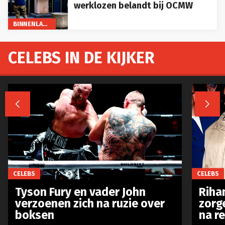
werklozen belandt bij OCMW
BINNENLAND
CELEBS IN DE KIJKER


CELEBS
CELEBS
Tyson Fury en vader John
Riha
verzoenen zich na ruzie over
zorg
boksen
na r