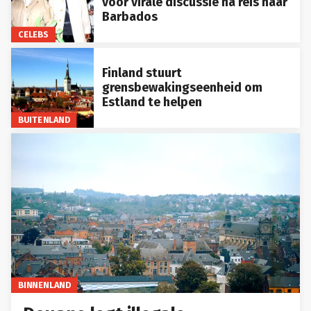
voor virale discussie na reis naar
Barbados
CELEBS
Finland stuurt
grensbewakingseenheid om
Estland te helpen
BUITENLAND
BINNENLAND