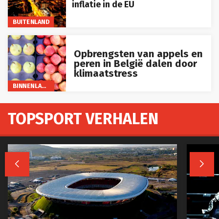
inflatie in de EU
BUITENLAND
Opbrengsten van appels en
peren in België dalen door
klimaatstress
BINNENLAND
TOPSPORT VERHALEN

