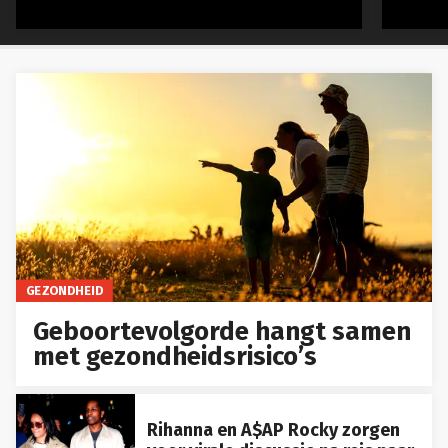
GEZONDHEID
Geboortevolgorde hangt samen
met gezondheidsrisico’s
Rihanna en A$AP Rocky zorgen