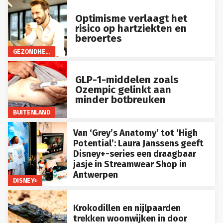
Optimisme verlaagt het
risico op hartziekten en
beroertes
GEZONDHEID
GLP-1-middelen zoals
Ozempic gelinkt aan
minder botbreuken
BUITENLAND
Van ‘Grey’s Anatomy’ tot ‘High
Potential’: Laura Janssens geeft
Disney+-series een draagbaar
jasje in Streamwear Shop in
Antwerpen
DISNEY+
Krokodillen en nijlpaarden
trekken woonwijken in door