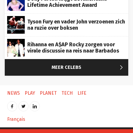
Lifetime Achievement Award
Tyson Fury en vader John verzoenen zich
na ruzie over boksen
Rihanna en A$AP Rocky zorgen voor
virale discussie na reis naar Barbados

MEER CELEBS
NEWS
PLAY
PLANET
TECH
LIFE
Français
Newsmonkey is part of
MediaNation
: