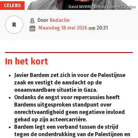
CELEBS
David NIVIERE/SIPA via Content Curation

door
Redactie
R

maandag 18 mei 2026
20:31
om
In het kort
Javier Bardem zet zich in voor de Palestijnse
zaak en vestigt de aandacht op de
onaanvaardbare situatie in Gaza.
Ondanks de angst voor repercussies heeft
Bardems uitgesproken standpunt over
onrechtvaardigheid geen negatieve invloed
gehad op zijn acteercarrière.
Bardem legt een verband tussen de strijd
tegen de onderdrukking van de Palestijnen en