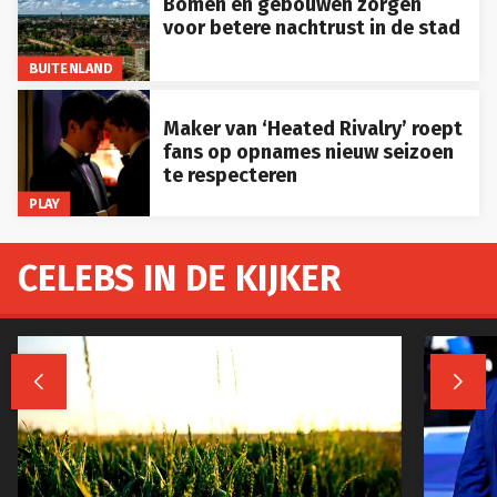
Bomen en gebouwen zorgen
voor betere nachtrust in de stad
BUITENLAND
Maker van ‘Heated Rivalry’ roept
fans op opnames nieuw seizoen
te respecteren
PLAY
CELEBS IN DE KIJKER

