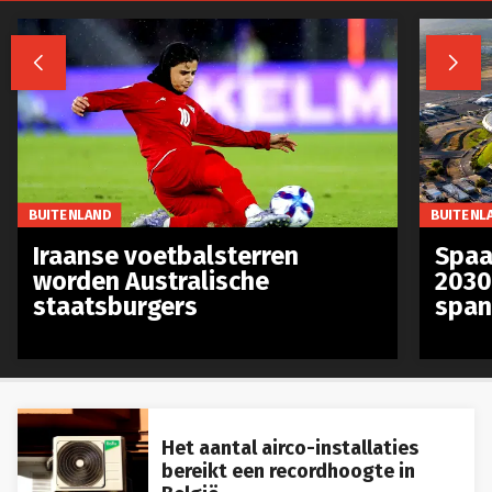


BUITENLAND
BUITENL
Iraanse voetbalsterren
Spaa
worden Australische
2030
staatsburgers
span
Het aantal airco-installaties
bereikt een recordhoogte in
België