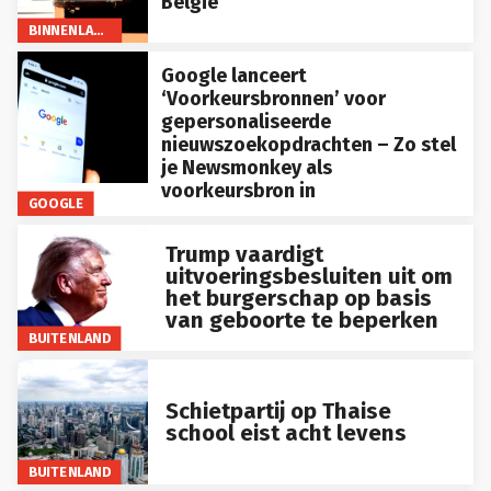
BINNENLAND
Google lanceert
‘Voorkeursbronnen’ voor
gepersonaliseerde
nieuwszoekopdrachten – Zo stel
je Newsmonkey als
voorkeursbron in
GOOGLE
Trump vaardigt
uitvoeringsbesluiten uit om
het burgerschap op basis
van geboorte te beperken
BUITENLAND
Schietpartij op Thaise
school eist acht levens
BUITENLAND