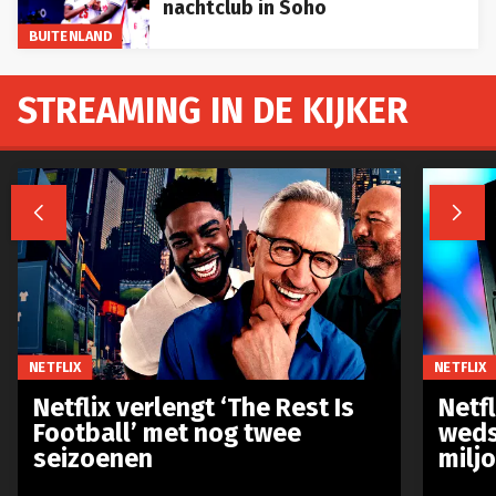
nachtclub in Soho
BUITENLAND
STREAMING IN DE KIJKER


NETFLIX
NETFLIX
Netflix verlengt ‘The Rest Is
Netf
Football’ met nog twee
weds
seizoenen
milj