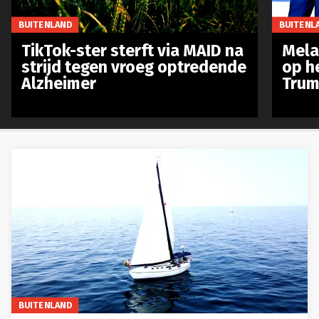
BUITENLAND
BUITENL
TikTok-ster sterft via MAID na
Mela
strijd tegen vroeg optredende
op h
Alzheimer
Trum
BUITENLAND