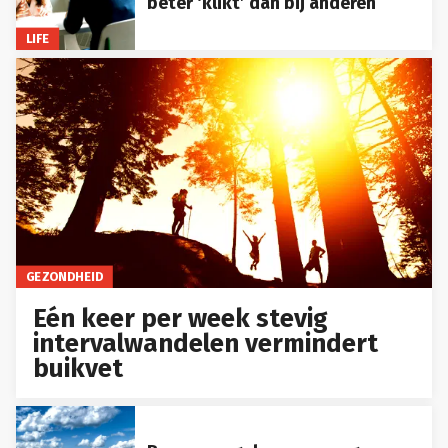
beter ‘klikt’ dan bij anderen
LIFE
GEZONDHEID
Eén keer per week stevig
intervalwandelen vermindert
buikvet