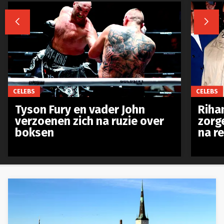


CELEBS
CELEBS
Tyson Fury en vader John
Riha
verzoenen zich na ruzie over
zorg
boksen
na r