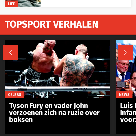
LIFE
TOPSPORT VERHALEN


CELEBS
NEWS
Tyson Fury en vader John
Luis 
verzoenen zich na ruzie over
Infan
boksen
voor