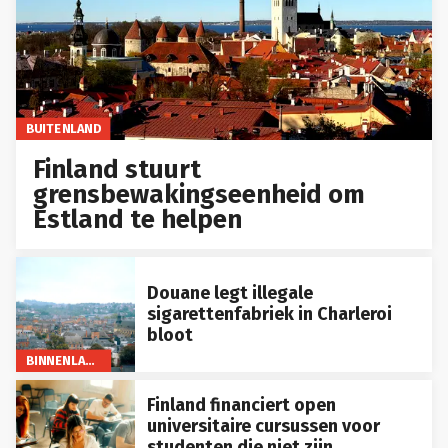
BUITENLAND
Finland stuurt
grensbewakingseenheid om
Estland te helpen
Douane legt illegale
sigarettenfabriek in Charleroi
bloot
BINNENLAND
Finland financiert open
universitaire cursussen voor
studenten die niet zijn