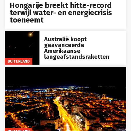
Hongarije breekt hitte-record
terwijl water- en energiecrisis
toeneemt
Australië koopt
geavanceerde
Amerikaanse
langeafstandsraketten
BUITENLAND
BUITENLAND