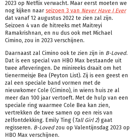
2023 op Netflix verwacht. Maar eerst moeten we
nog kijken naar
seizoen 3 van
Never Have I Ever
dat vanaf 12 augustus 2022 te zien zal zijn.
Seizoen 4 van de hitreeks met Maitreyi
Ramakrishnan, en nu dus ook met Michael
Cimino, zou in 2023 verschijnen.
Daarnaast zal Cimino ook te zien zijn in
B-Loved
.
Dat is een special van HBO Max bestaande uit
twee afleveringen. De minireeks draait om het
tienermeisje Bea (Peyton List). Zij is een geest en
zal een speciale band vormen met de
nieuwkomer Cole (Cimino), in wiens huis ze al
meer dan 100 jaar vertoeft. Met de hulp van een
speciale ring waarmee Cole Bea kan zien,
vertrekken de twee samen op een reis van
zelfontdekking. Emily Ting (
Tall Girl 2
) gaat
regisseren.
B-Loved
zou op Valentijnsdag 2023 op
HBO Max verschijnen.