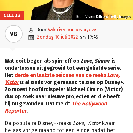
CELEBS
Bron: Vivien Killilea/ Getty Images

door
Valeriya Gornostayeva
VG

zondag 10 juli 2022
19:45
om
Wat ooit begon als spin-off op
Love, Simon
, is
ondertussen uitgegroeid tot een geliefde serie.
Het
derde en laatste seizoen van de reeks
Love,
Victor
is al sinds vorige maand te zien op Disney+.
Zo moest hoofdrolspeler Michael Cimino (Victor)
dus op zoek naar nieuwe projecten en die heeft
hij nu gevonden.
Dat meldt
The Hollywood
Reporter
.
De populaire Disney+-reeks
Love, Victor
kwam
helaas vorige maand tot een einde nadat het