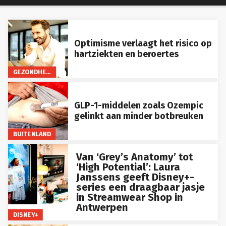
Optimisme verlaagt het risico op
hartziekten en beroertes
GEZONDHEID
GLP-1-middelen zoals Ozempic
gelinkt aan minder botbreuken
BUITENLAND
Van ‘Grey’s Anatomy’ tot
‘High Potential’: Laura
Janssens geeft Disney+-
series een draagbaar jasje
in Streamwear Shop in
Antwerpen
DISNEY+