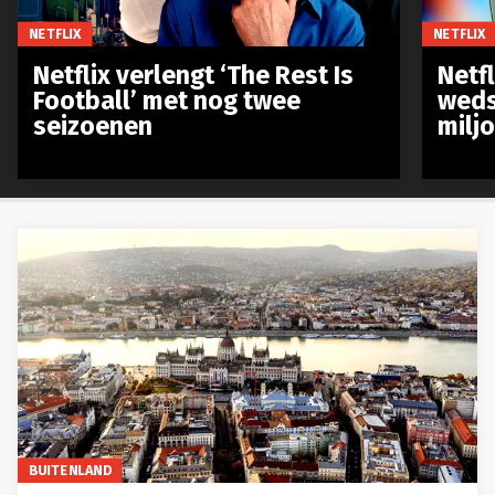
NETFLIX
NETFLIX
Netflix verlengt ‘The Rest Is
Netf
Football’ met nog twee
weds
seizoenen
milj
BUITENLAND