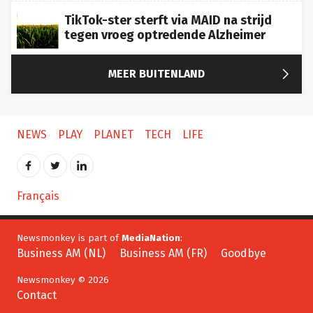
TikTok-ster sterft via MAID na strijd
tegen vroeg optredende Alzheimer

MEER BUITENLAND
NEWS
PLAY
PLANET
TECH
LIFE
Français
Newsmonkey is part of
MediaNation
:
Business AM (NL)
Business AM (FR)
Goodbye
Newsmonkey © 2026
Contact