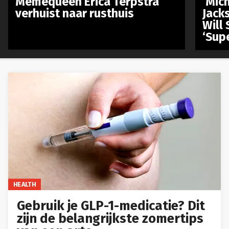
Memequeen Erica Terpstra
‘Mich
verhuist naar rusthuis
Jack
Will 
‘Sup
HEALTH
Gebruik je GLP-1-medicatie? Dit
zijn de belangrijkste zomertips