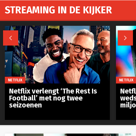
STREAMING IN DE KIJKER


NETFLIX
NETFLIX
Netflix verlengt ‘The Rest Is
Netf
Football’ met nog twee
weds
seizoenen
milj