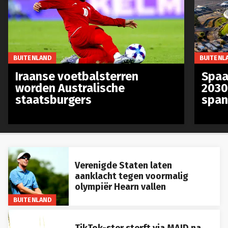
BUITENLAND
BUITENL
Iraanse voetbalsterren
Spaa
worden Australische
2030
staatsburgers
span
Verenigde Staten laten
aanklacht tegen voormalig
olympiër Hearn vallen
BUITENLAND