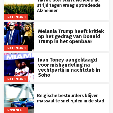
TikTok-ster sterft via MAID na
strijd tegen vroeg optredende
Alzheimer
BUITENLAND
Melania Trump heeft kritiek
op het gedrag van Donald
Trump in het openbaar
BUITENLAND
Ivan Toney aangeklaagd
voor mishandeling na
vechtpartij in nachtclub in
Soho
BUITENLAND
Belgische bestuurders blijven
massaal te snel rijden in de stad
BINNENLAND