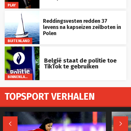
PLAY
Reddingsvesten redden 37
levens na kapseizen zeilboten in
Polen
BUITENLAND
België staat de politie toe
TikTok te gebruiken
BINNENLAND
TOPSPORT VERHALEN

