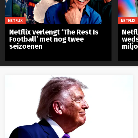
NETFLIX
NETFLIX
Netflix verlengt ‘The Rest Is
Netf
Football’ met nog twee
weds
seizoenen
milj