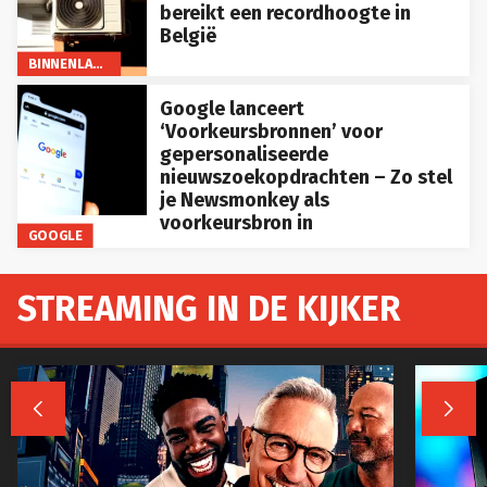
bereikt een recordhoogte in
België
BINNENLAND
Google lanceert
‘Voorkeursbronnen’ voor
gepersonaliseerde
nieuwszoekopdrachten – Zo stel
je Newsmonkey als
voorkeursbron in
GOOGLE
STREAMING IN DE KIJKER

