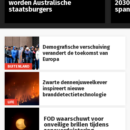
worden Australische
2030
staatsburgers
span
Demografische verschuiving
verandert de toekomst van
Europa
BUITENLAND
Zwarte dennenjuweelkever
inspireert nieuwe
branddetectietechnologie
LIFE
FOD waarschuwt voor
onveilige brillen tijdens
zonsverduistering