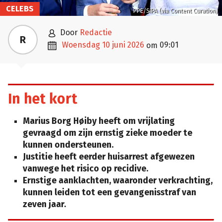
CELEBS
PPE/SIPA (via Content Curation)

door
Redactie
R

woensdag 10 juni 2026
09:01
om
In het kort
Marius Borg Høiby heeft om vrijlating
gevraagd om zijn ernstig zieke moeder te
kunnen ondersteunen.
Justitie heeft eerder huisarrest afgewezen
vanwege het risico op recidive.
Ernstige aanklachten, waaronder verkrachting,
kunnen leiden tot een gevangenisstraf van
zeven jaar.