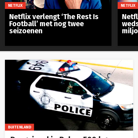
NETFLIX
NETFLIX
Netflix verlengt ‘The Rest Is
Netf
Football’ met nog twee
weds
seizoenen
milj
BUITENLAND