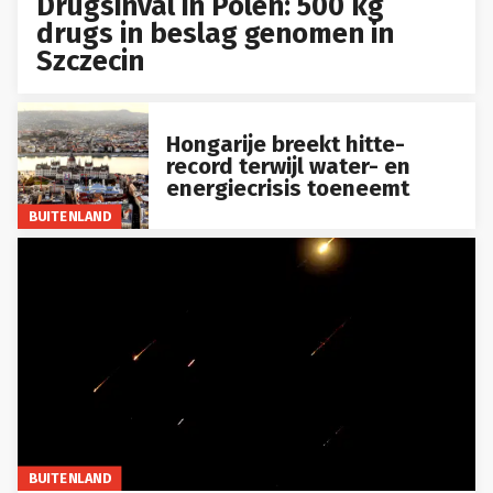
Drugsinval in Polen: 500 kg
drugs in beslag genomen in
Szczecin
Hongarije breekt hitte-
record terwijl water- en
energiecrisis toeneemt
BUITENLAND
BUITENLAND