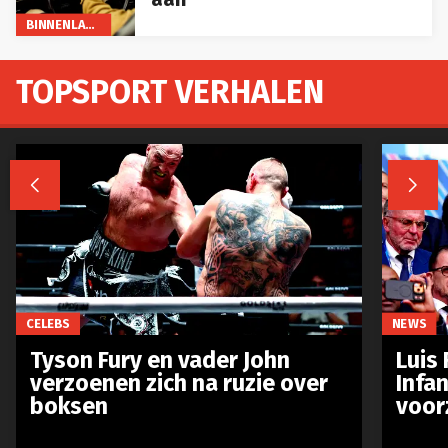
BINNENLAND
TOPSPORT VERHALEN


CELEBS
NEWS
Tyson Fury en vader John
Luis 
verzoenen zich na ruzie over
Infan
boksen
voor