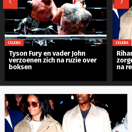


CELEBS
CELEBS
Tyson Fury en vader John
Riha
verzoenen zich na ruzie over
zorg
boksen
na r