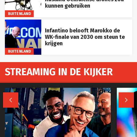
kunnen gebruiken
BUITENLAND
Infantino belooft Marokko de
WK-finale van 2030 om steun te
krijgen
BUITENLAND
STREAMING IN DE KIJKER

