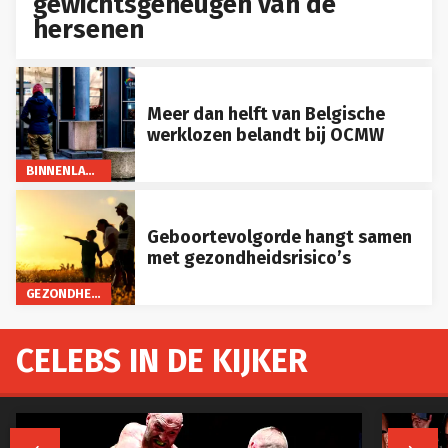
gewichtsgeheugen van de
hersenen
Meer dan helft van Belgische
werklozen belandt bij OCMW
BINNENLAND
Geboortevolgorde hangt samen
met gezondheidsrisico’s
GEZONDHEID
CELEBS IN DE KIJKER