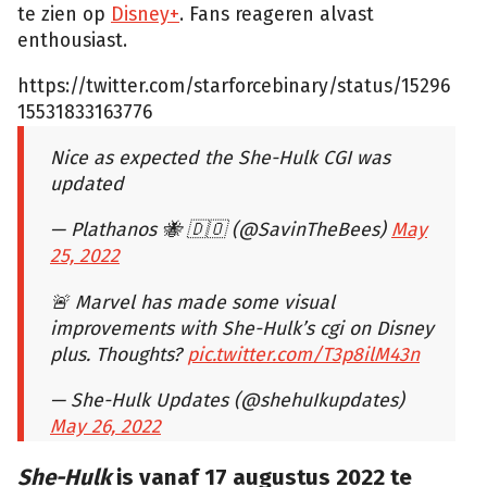
te zien op
Disney+
. Fans reageren alvast
enthousiast.
https://twitter.com/starforcebinary/status/15296
15531833163776
Nice as expected the She-Hulk CGI was
updated
— Plathanos 🐝 🇩🇴 (@SavinTheBees)
May
25, 2022
🚨 Marvel has made some visual
improvements with She-Hulk’s cgi on Disney
plus. Thoughts?
pic.twitter.com/T3p8ilM43n
— She-Hulk Updates (@shehuIkupdates)
May 26, 2022
She-Hulk
is vanaf 17 augustus 2022 te