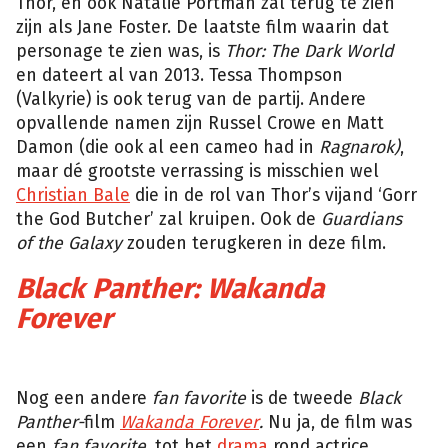
Thor, en ook Natalie Portman zal terug te zien
zijn als Jane Foster. De laatste film waarin dat
personage te zien was, is
Thor: The Dark World
en dateert al van 2013. Tessa Thompson
(Valkyrie) is ook terug van de partij. Andere
opvallende namen zijn Russel Crowe en Matt
Damon (die ook al een cameo had in
Ragnarok)
,
maar dé grootste verrassing is misschien wel
Christian Bale
die in de rol van Thor’s vijand ‘Gorr
the God Butcher’ zal kruipen. Ook de
Guardians
of the Galaxy
zouden terugkeren in deze film.
Black Panther: Wakanda
Forever
Marvel
Nog een andere
fan favorite
is de tweede
Black
Panther-
film
Wakanda Forever
.
Nu ja, de film was
een
fan favorite,
tot het
drama
rond actrice