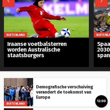
BUITENLAND
BUITENL
Iraanse voetbalsterren
Spaa
worden Australische
2030
staatsburgers
span
Demografische verschuiving
verandert de toekomst van
Europa
BUITENLAND
12:00