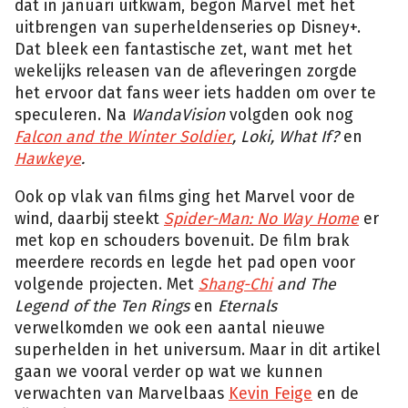
dat in januari uitkwam, begon Marvel met het
uitbrengen van superheldenseries op Disney+.
Dat bleek een fantastische zet, want met het
wekelijks releasen van de afleveringen zorgde
het ervoor dat fans weer iets hadden om over te
speculeren. Na
WandaVision
volgden ook nog
Falcon and the Winter Soldier
, Loki, What If?
en
Hawkeye
.
Ook op vlak van films ging het Marvel voor de
wind, daarbij steekt
Spider-Man: No Way Home
er
met kop en schouders bovenuit. De film brak
meerdere records en legde het pad open voor
volgende projecten. Met
Shang-Chi
and The
Legend of the Ten Rings
en
Eternals
verwelkomden we ook een aantal nieuwe
superhelden in het universum. Maar in dit artikel
gaan we vooral verder op wat we kunnen
verwachten van Marvelbaas
Kevin Feige
en de