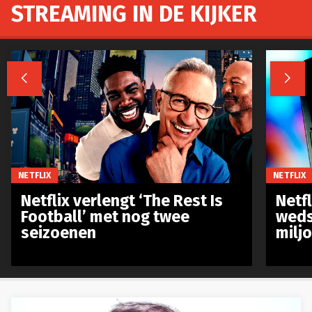
STREAMING IN DE KIJKER


NETFLIX
NETFLIX
Netflix verlengt ‘The Rest Is
Netf
Football’ met nog twee
weds
seizoenen
milj