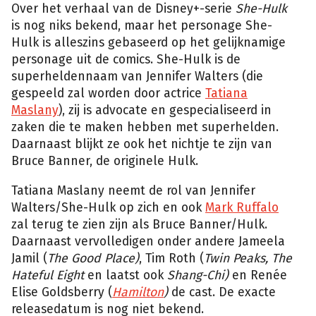
Over het verhaal van de Disney+-serie
She-Hulk
is nog niks bekend, maar het personage She-
Hulk is alleszins gebaseerd op het gelijknamige
personage uit de comics. She-Hulk is de
superheldennaam van Jennifer Walters (die
gespeeld zal worden door actrice
Tatiana
Maslany
), zij is advocate en gespecialiseerd in
zaken die te maken hebben met superhelden.
Daarnaast blijkt ze ook het nichtje te zijn van
Bruce Banner, de originele Hulk.
Tatiana Maslany neemt de rol van Jennifer
Walters/She-Hulk op zich en ook
Mark Ruffalo
zal terug te zien zijn als Bruce Banner/Hulk.
Daarnaast vervolledigen onder andere Jameela
Jamil (
The Good Place)
, Tim Roth (
Twin Peaks, The
Hateful Eight
en laatst ook
Shang-Chi)
en Renée
Elise Goldsberry (
Hamilton
)
de cast. De exacte
releasedatum is nog niet bekend.