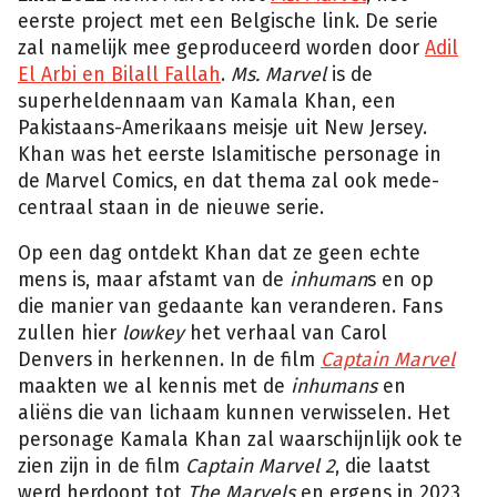
eerste project met een Belgische link. De serie
zal namelijk mee geproduceerd worden door
Adil
El Arbi en Bilall Fallah
.
Ms. Marvel
is de
superheldennaam van Kamala Khan, een
Pakistaans-Amerikaans meisje uit New Jersey.
Khan was het eerste Islamitische personage in
de Marvel Comics, en dat thema zal ook mede-
centraal staan in de nieuwe serie.
Op een dag ontdekt Khan dat ze geen echte
mens is, maar afstamt van de
inhuman
s en op
die manier van gedaante kan veranderen. Fans
zullen hier
lowkey
het verhaal van Carol
Denvers in herkennen. In de film
Captain Marvel
maakten we al kennis met de
inhumans
en
aliëns die van lichaam kunnen verwisselen. Het
personage Kamala Khan zal waarschijnlijk ook te
zien zijn in de film
Captain Marvel 2
, die laatst
werd herdoopt tot
The Marvels
en ergens in 2023