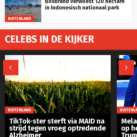
Bosbrand verwoest 120 hectare
in Indonesisch nationaal park
BUITENLAND
CELEBS IN DE KIJKER


BUITENLAND
BUITENL
TikTok-ster sterft via MAID na
Mela
strijd tegen vroeg optredende
op h
Alzheimer
Trum