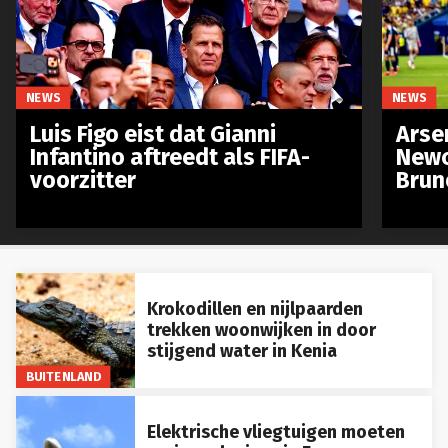
NEWS
NEWS
Luis Figo eist dat Gianni
Arse
Infantino aftreedt als FIFA-
Newc
voorzitter
Brun
Krokodillen en nijlpaarden
trekken woonwijken in door
stijgend water in Kenia
BUITENLAND
Elektrische vliegtuigen moeten