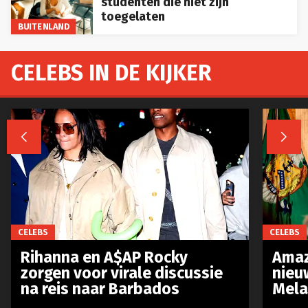
studenten die niet zijn
toegelaten
BUITENLAND
CELEBS IN DE KIJKER


CELEBS
CELEBS
Rihanna en A$AP Rocky
Amaz
zorgen voor virale discussie
nieu
na reis naar Barbados
Mela