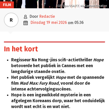
FILM
SGP/Sipa USA/CC via Content Curation

door
Redactie
R

dinsdag 19 mei 2026
05:36
om
In het kort
Regisseur Na Hong-jins scifi-actiethriller
Hope
betoverde het publiek in Cannes met een
langdurige staande ovatie.
Het publiek vergelijkt
Hope
met de spannende
film
Mad Max: Fury Road
, vooral door de
intense achtervolgingsscènes.
Hope is een ingewikkeld mysterie in een
afgelegen Koreaans dorp, waar het onduidelijk
wordt wat echt is en wat niet.