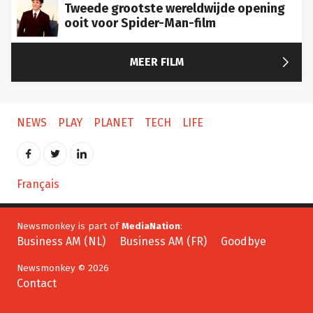
Tweede grootste wereldwijde opening
ooit voor Spider-Man-film

MEER FILM
NEWS
PLAY
PLANET
TECH
LIFE
Français
Newsmonkey is part of
MediaNation
:
Business AM (NL)
Business AM (FR)
Goodbye
Newsmonkey © 2026
Contact