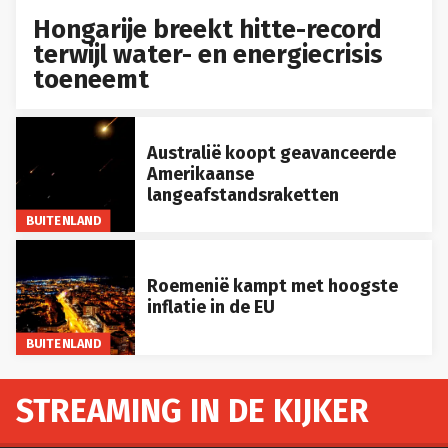
Hongarije breekt hitte-record
terwijl water- en energiecrisis
toeneemt
Australië koopt geavanceerde
Amerikaanse
langeafstandsraketten
BUITENLAND
Roemenië kampt met hoogste
inflatie in de EU
BUITENLAND
STREAMING IN DE KIJKER