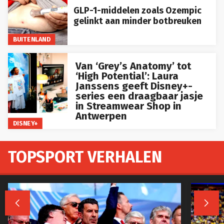
GLP-1-middelen zoals Ozempic
gelinkt aan minder botbreuken
BUITENLAND
Van ‘Grey’s Anatomy’ tot
‘High Potential’: Laura
Janssens geeft Disney+-
series een draagbaar jasje
in Streamwear Shop in
Antwerpen
DISNEY+
TOPSPORT VERHALEN

