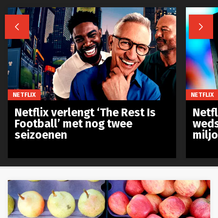


NETFLIX
NETFLIX
Netflix verlengt ‘The Rest Is
Netf
Football’ met nog twee
weds
seizoenen
milj