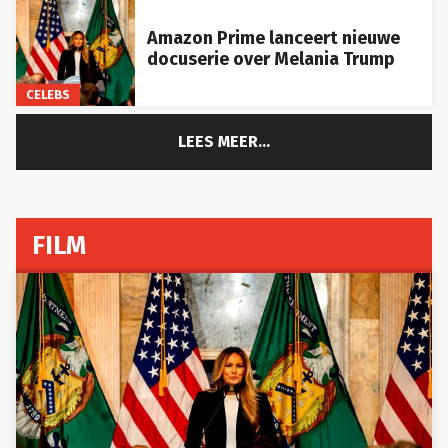
Amazon Prime lanceert nieuwe
docuserie over Melania Trump
CELEBS
LEES MEER...
FILM