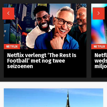


NETFLIX
NETFLIX
Netflix verlengt ‘The Rest Is
Netf
Football’ met nog twee
weds
seizoenen
milj