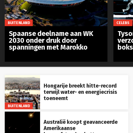
BUITENLAND
CELEBS
Spaanse deelname aan WK
Tyso
2030 onder druk door
verz
spanningen met Marokko
boks
Hongarije breekt hitte-record
terwijl water- en energiecrisis
toeneemt
BUITENLAND
Australië koopt geavanceerde
Amerikaanse
langeafstandsraketten