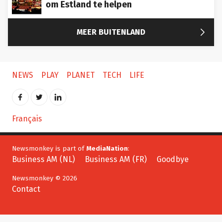
om Estland te helpen

MEER BUITENLAND
NEWS
PLAY
PLANET
TECH
LIFE
Français
Newsmonkey is part of
MediaNation
:
Business AM (NL)
Business AM (FR)
Goodbye
Newsmonkey © 2026
Contact