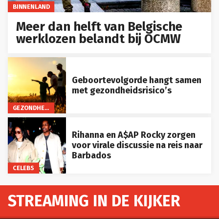
BINNENLAND
Meer dan helft van Belgische
werklozen belandt bij OCMW
Geboortevolgorde hangt samen
met gezondheidsrisico’s
GEZONDHEID
Rihanna en A$AP Rocky zorgen
voor virale discussie na reis naar
Barbados
CELEBS
STREAMING IN DE KIJKER