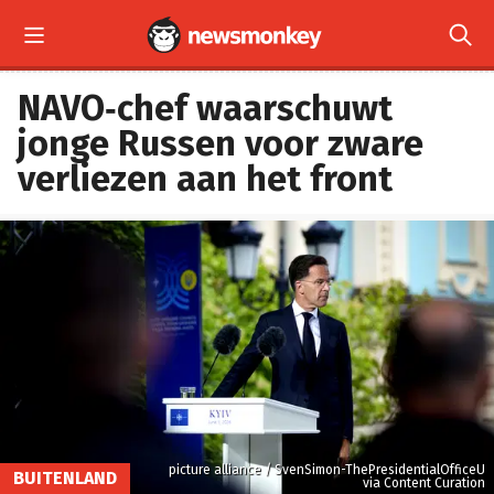


NAVO‑chef waarschuwt
jonge Russen voor zware
verliezen aan het front
picture alliance / SvenSimon-ThePresidentialOfficeU
BUITENLAND
via Content Curation