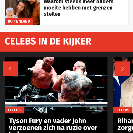
Waarom steeds meer ouders
moeite hebben met grenzen
stellen
BUITENLAND
CELEBS IN DE KIJKER


CELEBS
CELEBS
Tyson Fury en vader John
Riha
verzoenen zich na ruzie over
zorg