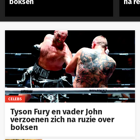
boksen
na r
CELEBS
Tyson Fury en vader John
verzoenen zich na ruzie over
boksen