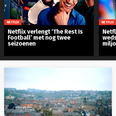
NETFLIX
NETFLIX
Netflix verlengt ‘The Rest Is
Netf
Football’ met nog twee
weds
seizoenen
milj