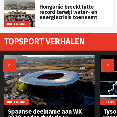
Hongarije breekt hitte-
record terwijl water- en
energiecrisis toeneemt
BUITENLAND
TOPSPORT VERHALEN


BUITENLAND
CELEBS
Spaanse deelname aan WK
Tyso
2030 onder druk door
verz