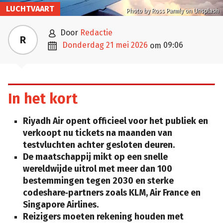
LUCHTVAART
Photo by Ross Parmly on Unsplash

door
Redactie
R

donderdag 21 mei 2026
09:06
om
In het kort
Riyadh Air opent officieel voor het publiek
en
verkoopt nu tickets na maanden van
testvluchten achter gesloten deuren.
De maatschappij mikt op een snelle
wereldwijde uitrol
met meer dan 100
bestemmingen tegen 2030 en sterke
codeshare‑partners zoals KLM, Air France en
Singapore Airlines.
Reizigers moeten rekening houden met