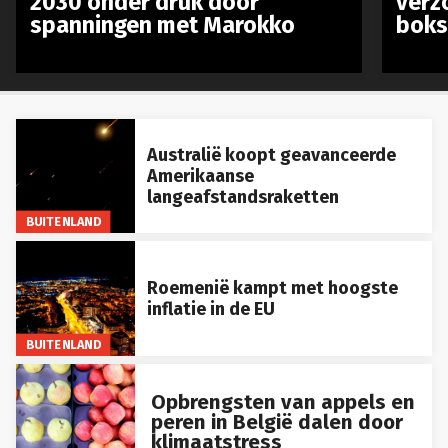
spanningen met Marokko
boks
Australië koopt geavanceerde
Amerikaanse
langeafstandsraketten
BUITENLAND
Roemenië kampt met hoogste
inflatie in de EU
BUITENLAND
Opbrengsten van appels en
peren in België dalen door
klimaatstress