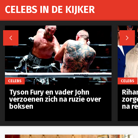
CELEBS IN DE KIJKER


CELEBS
CELEBS
Tyson Fury en vader John
Riha
verzoenen zich na ruzie over
zorg
boksen
na r