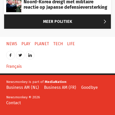
Noord-Korea dreigt met militaire
reactie op Japanse defensieversterking

MEER POLITIEK
NEWS
PLAY
PLANET
TECH
LIFE
Français
Newsmonkey is part of
MediaNation
:
Business AM (NL)
Business AM (FR)
Goodbye
Newsmonkey © 2026
Contact