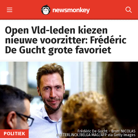


Open Vld-leden kiezen
nieuwe voorzitter: Frédéric
De Gucht grote favoriet
Frédéric De Gucht – Bron: NICOLAS
POLITIEK
MAETERLINCK/BELGA MAG/AFP via Getty Images