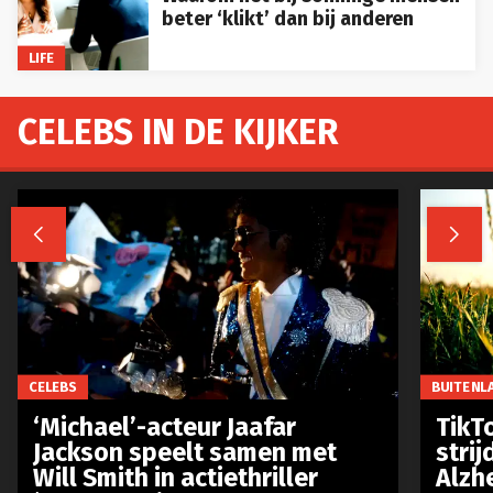
beter ‘klikt’ dan bij anderen
LIFE
CELEBS IN DE KIJKER


CELEBS
BUITENL
‘Michael’-acteur Jaafar
TikTo
Jackson speelt samen met
stri
Will Smith in actiethriller
Alzh