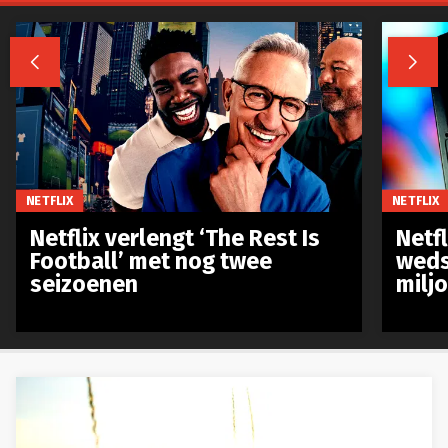


NETFLIX
NETFLIX
Netflix verlengt ‘The Rest Is
Netf
Football’ met nog twee
weds
seizoenen
milj