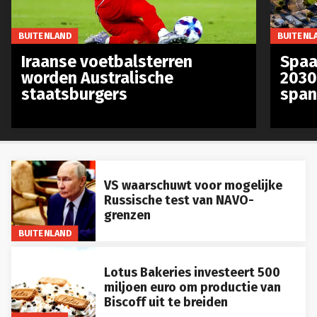
BUITENLAND
BUITENL
Iraanse voetbalsterren
Spaa
worden Australische
2030
staatsburgers
span
VS waarschuwt voor mogelijke
Russische test van NAVO-
grenzen
BUITENLAND
Lotus Bakeries investeert 500
miljoen euro om productie van
Biscoff uit te breiden