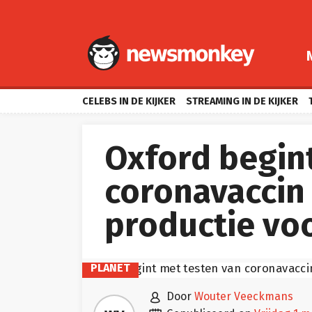
CELEBS IN DE KIJKER
STREAMING IN DE KIJKER
Oxford begin
coronavaccin
productie voo
PLANET

door
Wouter Veeckmans