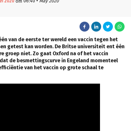
mei 2020
06:40
•
May 2020
om
 één van de eerste ter wereld een vaccin tegen het
n getest kan worden. De Britse universiteit ent één
e groep niet. Zo gaat Oxford na of het vaccin
el dat de besmettingscurve in Engeland momenteel
 efficiëntie van het vaccin op grote schaal te