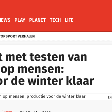
NEWS
PLAY
PLANET
TECH
LIFE
TOPSPORT VERHALEN
t met testen van
 op mensen:
r de winter klaar
EP