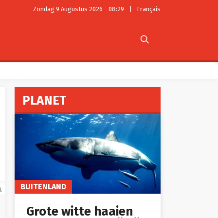
Zondag 9 Augustus 2026 - 08:29
|
Français

PLANET
BUITENLAND
A
Grote witte haaien