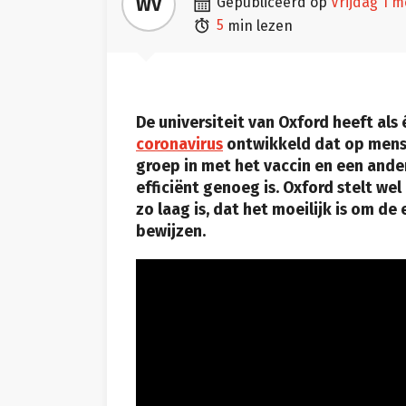

WV
gepubliceerd op
vrijdag 1 

5
min lezen
De universiteit van Oxford heeft als
coronavirus
ontwikkeld dat op mense
groep in met het vaccin en een ander
efficiënt genoeg is. Oxford stelt w
zo laag is, dat het moeilijk is om de
bewijzen.