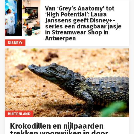
Van ‘Grey’s Anatomy’ tot
‘High Potential’: Laura
Janssens geeft Disney+-
series een draagbaar jasje
in Streamwear Shop in
Antwerpen
DISNEY+
BUITENLAND
Krokodillen en nijlpaarden
trekken woonwijken in door