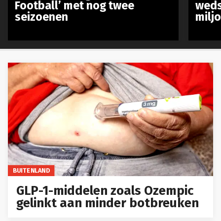
Football’ met nog twee
weds
seizoenen
milj
BUITENLAND
GLP-1-middelen zoals Ozempic
gelinkt aan minder botbreuken