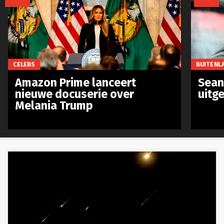
CELEBS
BUITENL
Amazon Prime lanceert
Sean 
nieuwe docuserie over
uitg
Melania Trump