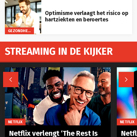
Optimisme verlaagt het risico op
hartziekten en beroertes
GEZONDHEID
STREAMING IN DE KIJKER


NETFLIX
NETFLIX
Netflix verlengt ‘The Rest Is
Netf