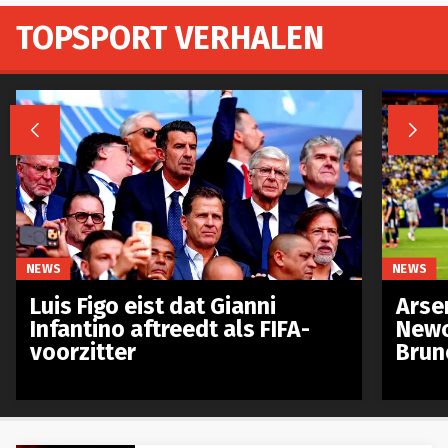
TOPSPORT VERHALEN


NEWS
NEWS
Luis Figo eist dat Gianni
Arse
Infantino aftreedt als FIFA-
Newc
voorzitter
Brun