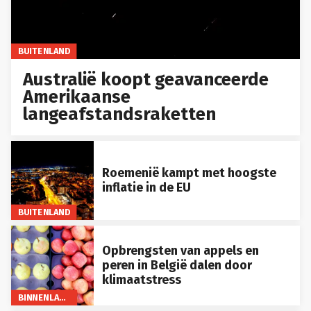
BUITENLAND
Australië koopt geavanceerde
Amerikaanse
langeafstandsraketten
Roemenië kampt met hoogste
inflatie in de EU
BUITENLAND
Opbrengsten van appels en
peren in België dalen door
klimaatstress
BINNENLAND