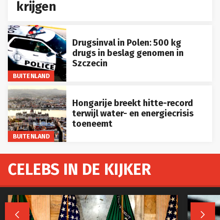
krijgen
Drugsinval in Polen: 500 kg
drugs in beslag genomen in
Szczecin
BUITENLAND
Hongarije breekt hitte-record
terwijl water- en energiecrisis
toeneemt
BUITENLAND
CELEBS IN DE KIJKER

