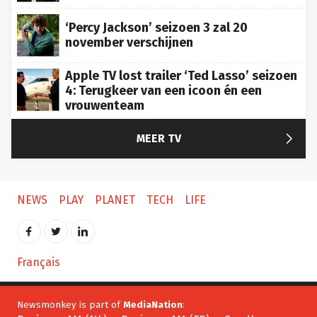
‘Percy Jackson’ seizoen 3 zal 20
november verschijnen
Apple TV lost trailer ‘Ted Lasso’ seizoen
4: Terugkeer van een icoon én een
vrouwenteam

MEER TV
NEWS
PLAY
PLANET
TECH
LIFE
Français
Newsmonkey is part of
MediaNation
: