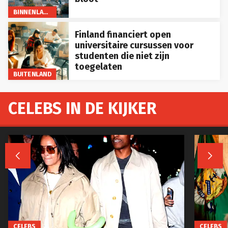
BINNENLAND
Finland financiert open
universitaire cursussen voor
studenten die niet zijn
toegelaten
BUITENLAND
CELEBS IN DE KIJKER


CELEBS
CELEBS