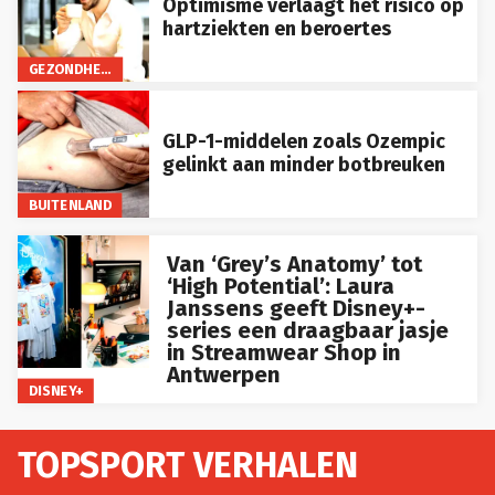
Optimisme verlaagt het risico op
hartziekten en beroertes
GEZONDHEID
GLP-1-middelen zoals Ozempic
gelinkt aan minder botbreuken
BUITENLAND
Van ‘Grey’s Anatomy’ tot
‘High Potential’: Laura
Janssens geeft Disney+-
series een draagbaar jasje
in Streamwear Shop in
Antwerpen
DISNEY+
TOPSPORT VERHALEN