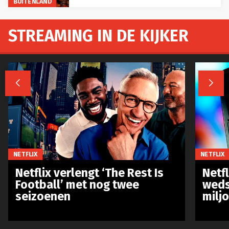
BUITENLAND
STREAMING IN DE KIJKER


NETFLIX
NETFLIX
Netflix verlengt ‘The Rest Is
Netf
Football’ met nog twee
weds
seizoenen
milj