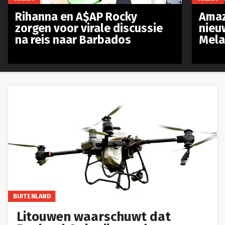
Rihanna en A$AP Rocky
Amaz
zorgen voor virale discussie
nieu
na reis naar Barbados
Mela
BUITENLAND
Litouwen waarschuwt dat