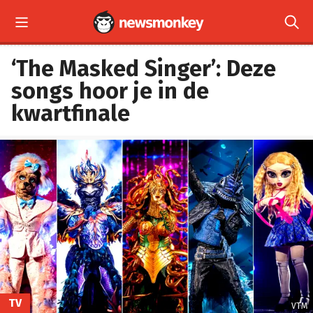


‘The Masked Singer’: Deze
songs hoor je in de
kwartfinale
TV
VTM