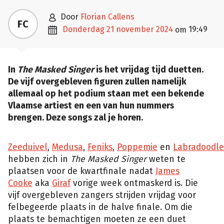

door
Florian Callens
FC

donderdag 21 november 2024
19:49
om
In
The Masked Singer
is het vrijdag tijd duetten.
De vijf overgebleven figuren zullen namelijk
allemaal op het podium staan met een bekende
Vlaamse artiest en een van hun nummers
brengen. Deze songs zal je horen.
Zeeduivel
,
Medusa
,
Feniks
,
Poppemie
en
Labradoodle
hebben zich in
The Masked Singer
weten te
plaatsen voor de kwartfinale nadat
James
Cooke
aka
Giraf
vorige week ontmaskerd is. Die
vijf overgebleven zangers strijden vrijdag voor
felbegeerde plaats in de halve finale. Om die
plaats te bemachtigen moeten ze een duet