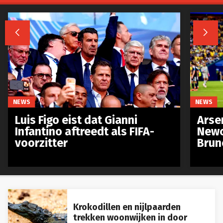


NEWS
NEWS
Luis Figo eist dat Gianni
Arse
Infantino aftreedt als FIFA-
Newc
voorzitter
Brun
Krokodillen en nijlpaarden
trekken woonwijken in door