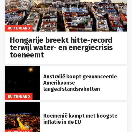
BUITENLAND
Hongarije breekt hitte-record
terwijl water- en energiecrisis
toeneemt
Australië koopt geavanceerde
Amerikaanse
langeafstandsraketten
BUITENLAND
Roemenië kampt met hoogste
inflatie in de EU