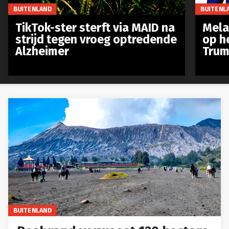
BUITENLAND
BUITENL
TikTok-ster sterft via MAID na
Mela
strijd tegen vroeg optredende
op h
Alzheimer
Trum
BUITENLAND