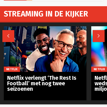
STREAMING IN DE KIJKER


NETFLIX
NETFLIX
Netflix verlengt ‘The Rest Is
Netf
Football’ met nog twee
weds
seizoenen
milj