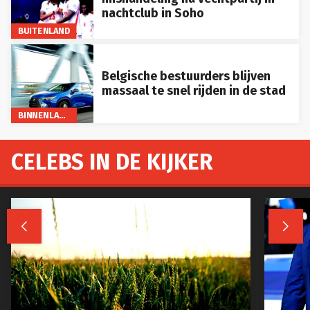
nachtclub in Soho
BUITENLAND
Belgische bestuurders blijven
massaal te snel rijden in de stad
BINNENLAND
CELEBS IN DE KIJKER

