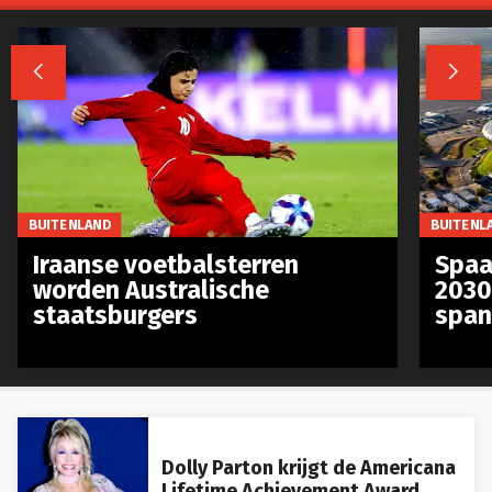


BUITENLAND
BUITENL
Iraanse voetbalsterren
Spaa
worden Australische
2030
staatsburgers
span
Dolly Parton krijgt de Americana
Lifetime Achievement Award