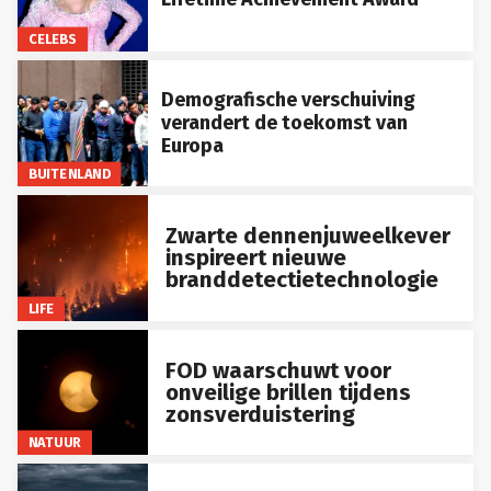
CELEBS
Demografische verschuiving
verandert de toekomst van
Europa
BUITENLAND
Zwarte dennenjuweelkever
inspireert nieuwe
branddetectietechnologie
LIFE
FOD waarschuwt voor
onveilige brillen tijdens
zonsverduistering
NATUUR