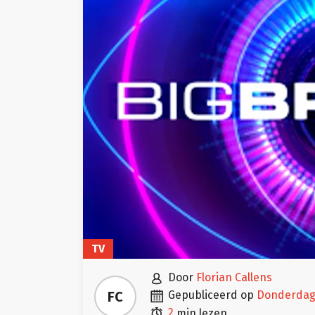
TV

door
Florian Callens

FC
gepubliceerd op
donderdag

2
min lezen