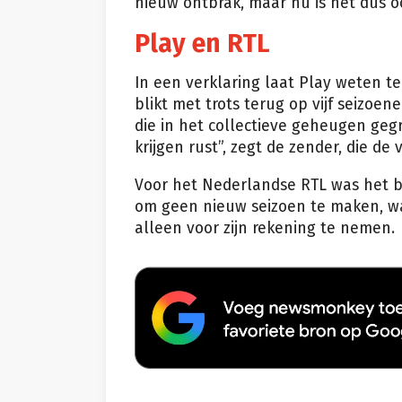
nieuw ontbrak, maar nu is het dus oo
Play en RTL
In een verklaring laat Play weten t
blikt met trots terug op vijf seiz
die in het collectieve geheugen gegr
krijgen rust”, zegt de zender, die de
Voor het Nederlandse RTL was het b
om geen nieuw seizoen te maken, wa
alleen voor zijn rekening te nemen.