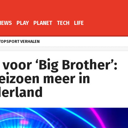
NEWS
PLAY
PLANET
TECH
LIFE
TOPSPORT VERHALEN
 voor ‘Big Brother’:
eizoen meer in
derland