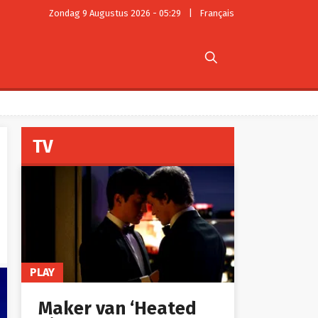
Zondag 9 Augustus 2026 - 05:29
|
Français

TV
PLAY
Maker van ‘Heated