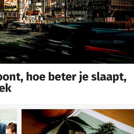
ont, hoe beter je slaapt,
oek