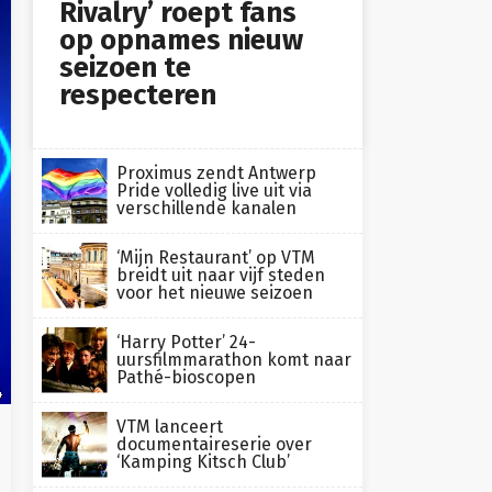
Rivalry’ roept fans
op opnames nieuw
seizoen te
respecteren
Proximus zendt Antwerp
Pride volledig live uit via
verschillende kanalen
‘Mijn Restaurant’ op VTM
breidt uit naar vijf steden
voor het nieuwe seizoen
‘Harry Potter’ 24-
uursfilmmarathon komt naar
Pathé-bioscopen
4
VTM lanceert
documentaireserie over
‘Kamping Kitsch Club’