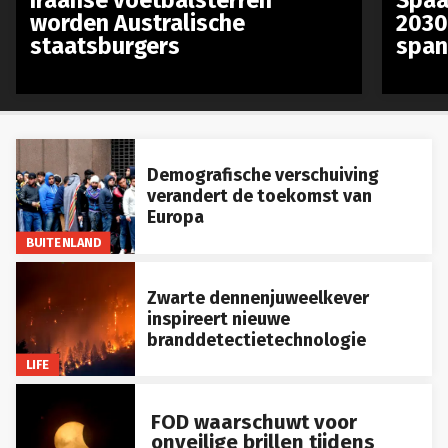
worden Australische
2030
staatsburgers
span
Demografische verschuiving
verandert de toekomst van
Europa
BUITENLAND
Zwarte dennenjuweelkever
inspireert nieuwe
branddetectietechnologie
LIFE
FOD waarschuwt voor
onveilige brillen tijdens