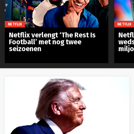
NETFLIX
NETFLIX
Netflix verlengt ‘The Rest Is
Netf
Football’ met nog twee
weds
seizoenen
milj