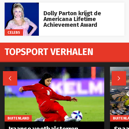
Dolly Parton krijgt de
Americana Lifetime
Achievement Award
CELEBS
TOPSPORT VERHALEN


BUITENLAND
BUITENL
Iraanse voetbalsterren
Spaa