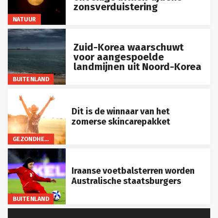
zonsverduistering
NATUUR
Zuid-Korea waarschuwt
voor aangespoelde
landmijnen uit Noord-Korea
BUITENLAND
Dit is de winnaar van het
zomerse skincarepakket
GEZONDHEID
Iraanse voetbalsterren worden
Australische staatsburgers
BUITENLAND
LEES MEER...