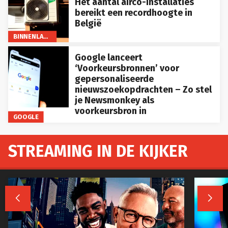
Het aantal airco-installaties
bereikt een recordhoogte in
België
BINNENLAND
Google lanceert
‘Voorkeursbronnen’ voor
gepersonaliseerde
nieuwszoekopdrachten – Zo stel
je Newsmonkey als
voorkeursbron in
GOOGLE
STREAMING IN DE KIJKER

