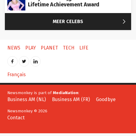
Lifetime Achievement Award

MEER CELEBS
NEWS
PLAY
PLANET
TECH
LIFE
Français
Newsmonkey is part of
MediaNation
:
Business AM (NL)
Business AM (FR)
Goodbye
Newsmonkey © 2026
Contact