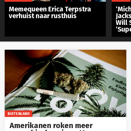
Memequeen Erica Terpstra
‘Mich
verhuist naar rusthuis
Jack
Will 
‘Sup
BUITENLAND
Amerikanen roken meer