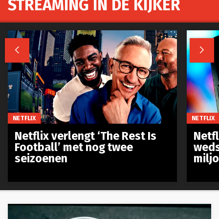
STREAMING IN DE KIJKER


NETFLIX
NETFLIX
Netflix verlengt ‘The Rest Is
Netf
Football’ met nog twee
weds
seizoenen
milj