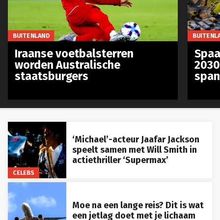
BUITENLAND
BUITENL
Iraanse voetbalsterren
Spaa
worden Australische
2030
staatsburgers
span
‘Michael’-acteur Jaafar Jackson
speelt samen met Will Smith in
actiethriller ‘Supermax’
CELEBS
Moe na een lange reis? Dit is wat
een jetlag doet met je lichaam