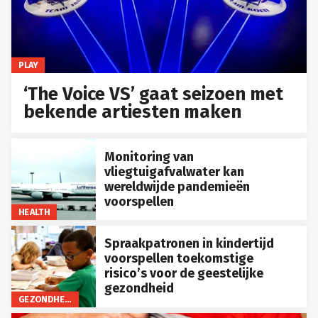
PLAY
‘The Voice VS’ gaat seizoen met
bekende artiesten maken
Monitoring van
vliegtuigafvalwater kan
wereldwijde pandemieën
voorspellen
HEALTH
Spraakpatronen in kindertijd
voorspellen toekomstige
risico’s voor de geestelijke
gezondheid
GEZONDHEID