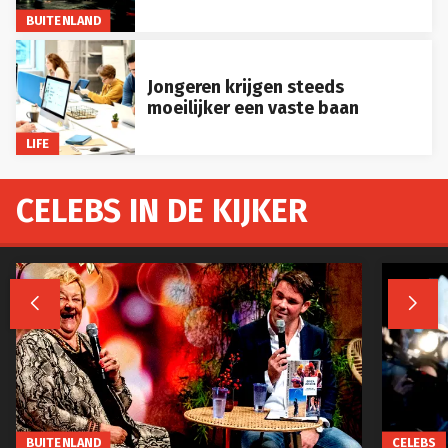
BUITENLAND
Jongeren krijgen steeds
moeilijker een vaste baan
LIFE
CELEBS IN DE KIJKER


BUITENLAND
CELEBS