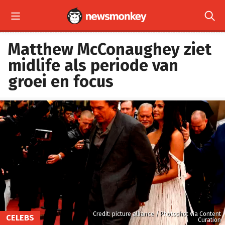


Matthew McConaughey ziet
midlife als periode van
groei en focus
Credit: picture alliance / Photoshot via Content
CELEBS
Curation