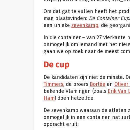
Om dat gat te vullen heeft het pro
mag plaatsvinden:
De Container Cup
een unieke
zevenkamp
, die georgan
In die container – van 27 vierkante 
onmogelijk om iemand met het nie
gaan we op zoek naar de meest comp
De cup
De kandidaten zijn niet de minste. D
Timmers
, de broers
Borlée
en
Oliver
bekende Vlamingen (zoals
Erik Van 
Ham
) doen hetzelfde.
De zevenkamp waaraan de atleten zi
onmogelijk in een container, natuurl
opdracht eruit: