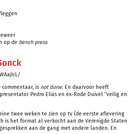
fleggen
n
geweer
en op de
bench press
 Sonck
WAajIcL/
r commentaar, is
not done
. En daarvoor heeft
presentator Pedro Elias en ex-Rode Duivel “veilig en
eine twee weken te zien op tv (de eerste aflevering
ch is het format al verkocht aan de Verenigde Staten
g gesprekken aan de gang met andere landen. En