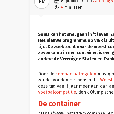

FV
gepubliceerd op
zaterdag 

4
min lezen
Soms kan het snel gaan in ’t leven. 
Het nieuwe programma op VIER is u
tijd. De zoektocht naar de meest co
zevenkamp in een container, is een 
andere de Verenigde Staten en Frankr
Door de
coronamaatregelen
mag gee
zonde, vonden de mensen bij
Woesti
deze tijd van ’t jaar meer aan dan a
voetbalcompetitie
, denk Olympische
De container
https://www.instagram.com/p/B_eY