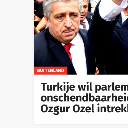
BUITENLAND
Turkije wil parle
onschendbaarheid
Ozgur Ozel intre