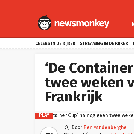
CELEBS IN DE KIJKER
STREAMING IN DE KIJKER
‘De Container
twee weken v
Frankrijk
PLAY

door
Fien Vandenberghe