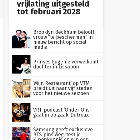
vrijlating uitgesteld
tot februari 2028
Brooklyn Beckham belooft
vrouw “te beschermen” in
nieuw bericht op social
media
Prinses Eugenie verwelkomt
dochter in Lissabon
‘Mijn Restaurant’ op VTM
breidt uit naar vijf steden
voor het nieuwe seizoen
VRT-podcast ‘Onder Ons’
gaat in op zaak-Dutroux
Samsung geeft exclusieve
BTS‑pins weg: test je
K‑popkennis en win een