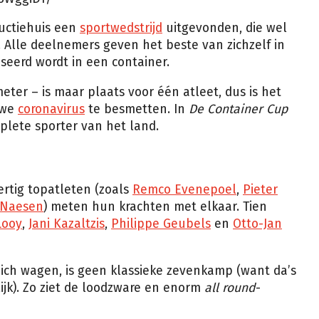
ductiehuis een
sportwedstrijd
uitgevonden, die wel
. Alle deelnemers geven het beste van zichzelf in
iseerd wordt in een container.
meter – is maar plaats voor één atleet, dus is het
uwe
coronavirus
te besmetten. In
De Container Cup
lete sporter van het land.
ertig topatleten (zoals
Remco Evenepoel
,
Pieter
 Naesen
) meten hun krachten met elkaar. Tien
Looy
,
Jani Kazaltzis
,
Philippe Geubels
en
Otto-Jan
ch wagen, is geen klassieke zevenkamp (want da’s
ijk). Zo ziet de loodzware en enorm
all round
-