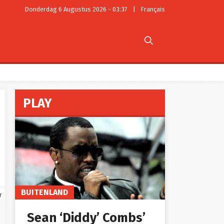
Donderdag 6 Augustus 2026 - 03:37
|
Français

PLAY
BUITENLAND
r
Sean ‘Diddy’ Combs’