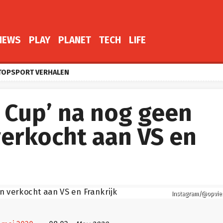
NEWS
PLAY
PLANET
TECH
LIFE
TOPSPORT VERHALEN
 Cup’ na nog geen
erkocht aan VS en
Instagram/@opvie