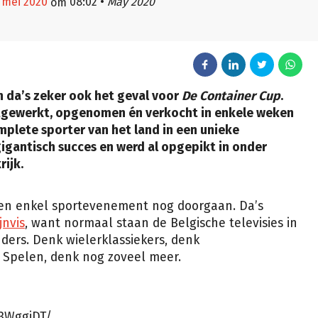
9 mei 2020
08:02
•
May 2020
om
En da’s zeker ook het geval voor
De Container Cup
.
itgewerkt, opgenomen én verkocht in enkele weken
mplete sporter van het land in een unieke
gigantisch succes en werd al opgepikt in onder
ijk.
n enkel sportevenement nog doorgaan. Da’s
jnvis
, want normaal staan de Belgische televisies in
nders. Denk wielerklassiekers, denk
 Spelen, denk nog zoveel meer.
3WggiDT/