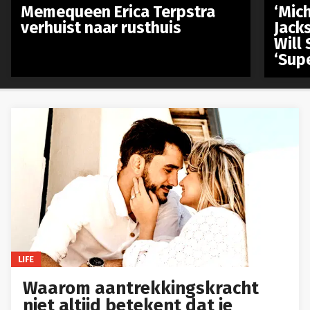
Memequeen Erica Terpstra
‘Mich
verhuist naar rusthuis
Jack
Will 
‘Sup
LIFE
Waarom aantrekkingskracht
niet altijd betekent dat je