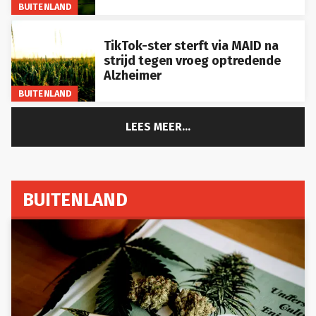
BUITENLAND
TikTok-ster sterft via MAID na
strijd tegen vroeg optredende
Alzheimer
BUITENLAND
LEES MEER...
BUITENLAND