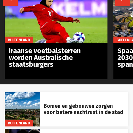
BUITENLAND
BUITENL
Iraanse voetbalsterren
Spaa
worden Australische
2030
staatsburgers
span
Bomen en gebouwen zorgen
voor betere nachtrust in de stad
BUITENLAND