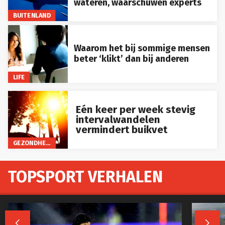
wateren, waarschuwen experts
BUITENLAND
Waarom het bij sommige mensen
beter ‘klikt’ dan bij anderen
LIFE
Eén keer per week stevig
intervalwandelen
vermindert buikvet
GEZONDHEID
TOPSPORT VERHALEN

