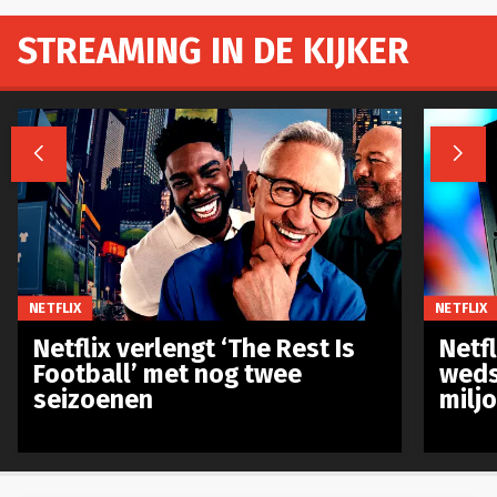
STREAMING IN DE KIJKER


NETFLIX
NETFLIX
Netflix verlengt ‘The Rest Is
Netf
Football’ met nog twee
weds
seizoenen
milj