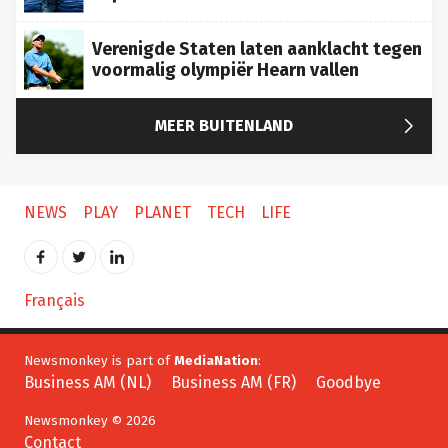
Verenigde Staten laten aanklacht tegen
voormalig olympiër Hearn vallen

MEER BUITENLAND
NEWS
PLAY
PLANET
TECH
LIFE
Français
Newsmonkey is part of
MediaNation
:
Business AM (NL)
Business AM (FR)
Goodbye
Newsmonkey © 2026
Contact