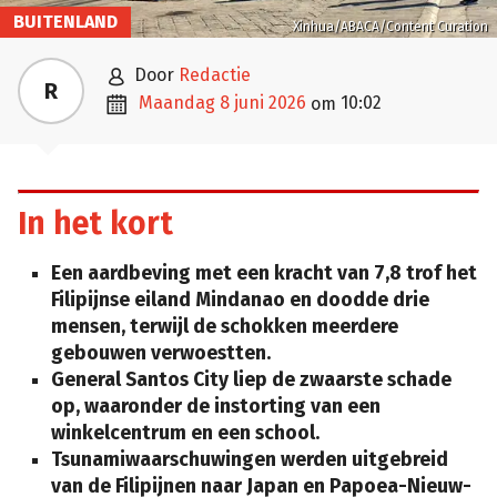
BUITENLAND
Xinhua/ABACA/Content Curation

door
Redactie
R

maandag 8 juni 2026
10:02
om
In het kort
Een aardbeving met een kracht van
7,8
trof het
Filipijnse eiland Mindanao en doodde drie
mensen, terwijl de schokken meerdere
gebouwen verwoestten.
General Santos City liep de zwaarste schade
op, waaronder de instorting van een
winkelcentrum en een school.
Tsunamiwaarschuwingen werden uitgebreid
van de Filipijnen naar Japan en Papoea-Nieuw-