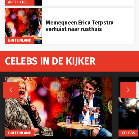
ARTIFICIËLE INTELLIGENTIE
Memequeen Erica Terpstra
verhuist naar rusthuis
BUITENLAND
CELEBS IN DE KIJKER


BUITENLAND
CELEBS