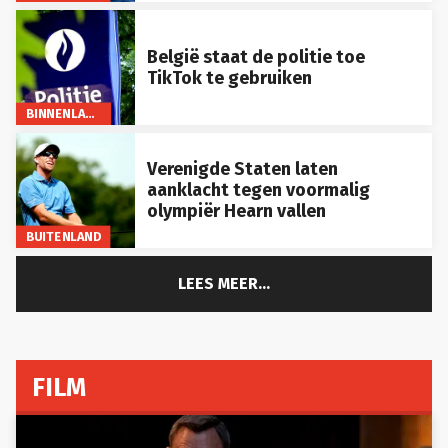
België staat de politie toe
TikTok te gebruiken
BINNENLAND
Verenigde Staten laten
aanklacht tegen voormalig
olympiër Hearn vallen
BUITENLAND
LEES MEER...
FILM