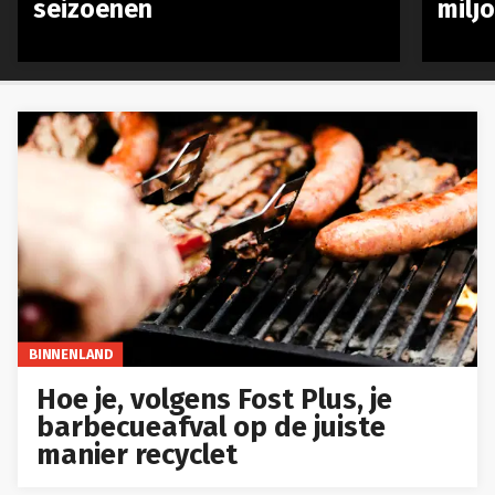
seizoenen
milj
BINNENLAND
Hoe je, volgens Fost Plus, je
barbecueafval op de juiste
manier recyclet