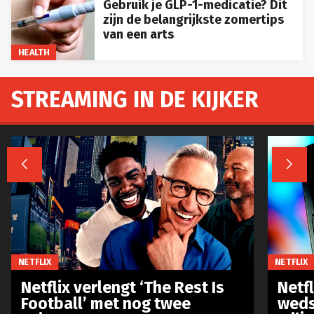
Gebruik je GLP-1-medicatie? Dit
zijn de belangrijkste zomertips
van een arts
HEALTH
STREAMING IN DE KIJKER


NETFLIX
NETFLIX
Netflix verlengt ‘The Rest Is
Netf
Football’ met nog twee
weds