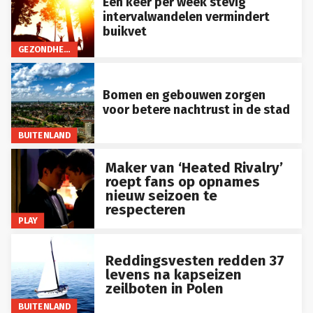
Eén keer per week stevig
intervalwandelen vermindert
buikvet
GEZONDHEID
Bomen en gebouwen zorgen
voor betere nachtrust in de stad
BUITENLAND
Maker van ‘Heated Rivalry’
roept fans op opnames
nieuw seizoen te
respecteren
PLAY
Reddingsvesten redden 37
levens na kapseizen
zeilboten in Polen
BUITENLAND