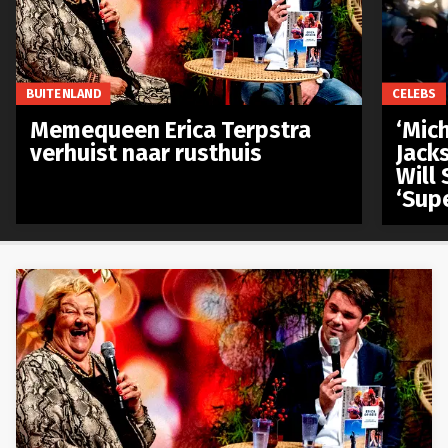
BUITENLAND
CELEBS
Memequeen Erica Terpstra
‘Mich
verhuist naar rusthuis
Jack
Will 
‘Sup