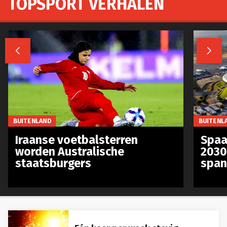
TOPSPORT VERHALEN


BUITENLAND
BUITENL
Iraanse voetbalsterren
Spaa
worden Australische
2030
staatsburgers
span