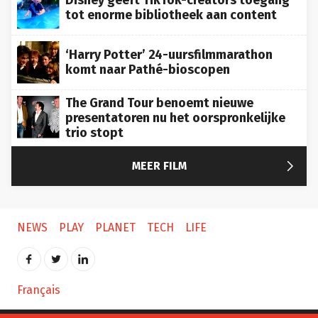
tot enorme bibliotheek aan content
‘Harry Potter’ 24-uursfilmmarathon
komt naar Pathé-bioscopen
The Grand Tour benoemt nieuwe
presentatoren nu het oorspronkelijke
trio stopt

MEER FILM
NEWS
PLAY
PLANET
TECH
LIFE
Français