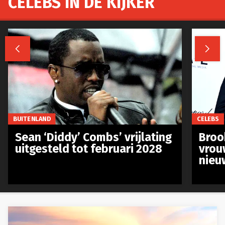
CELEBS IN DE KIJKER


BUITENLAND
CELEBS
Sean ‘Diddy’ Combs’ vrijlating
Broo
uitgesteld tot februari 2028
vrou
nieu