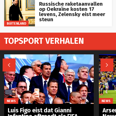
Russische raketaanvallen
op Oekraïne kosten 17
levens, Zelensky eist meer
steun
BUITENLAND
TOPSPORT VERHALEN


NEWS
NEWS
Luis Figo eist dat Gianni
Arse
Infantino aftreedt als FIFA-
Newc