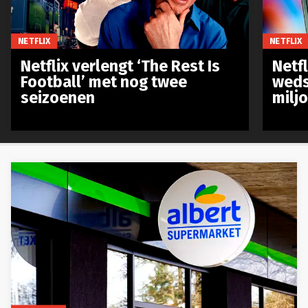
NETFLIX
NETFLIX
Netflix verlengt ‘The Rest Is
Netf
Football’ met nog twee
weds
seizoenen
milj