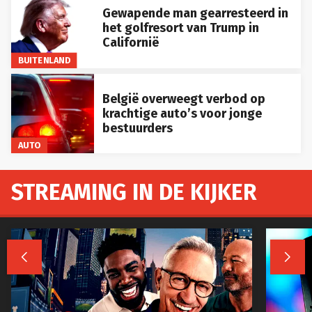
Gewapende man gearresteerd in
het golfresort van Trump in
Californië
BUITENLAND
België overweegt verbod op
krachtige auto’s voor jonge
bestuurders
AUTO
STREAMING IN DE KIJKER

