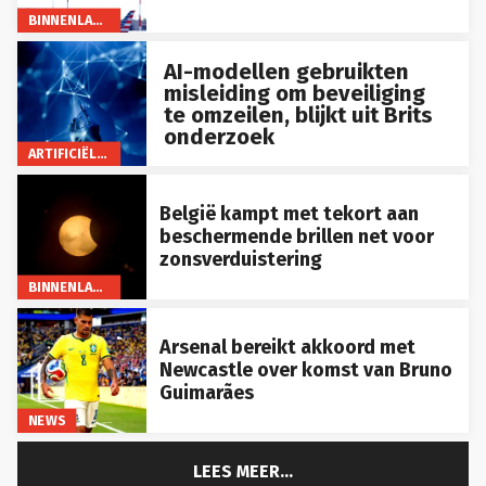
BINNENLAND
AI-modellen gebruikten
misleiding om beveiliging
te omzeilen, blijkt uit Brits
onderzoek
ARTIFICIËLE INTELLIGENTIE
België kampt met tekort aan
beschermende brillen net voor
zonsverduistering
BINNENLAND
Arsenal bereikt akkoord met
Newcastle over komst van Bruno
Guimarães
NEWS
LEES MEER...