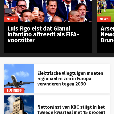
NEWS
NEWS
Luis Figo eist dat Gianni
Arse
Infantino aftreedt als FIFA-
Newc
voorzitter
Brun
Elektrische vliegtuigen moeten
regionaal reizen in Europa
veranderen tegen 2030
BUSINESS
Nettowinst van KBC stijgt in het
tweede kwartaal met 15 procent