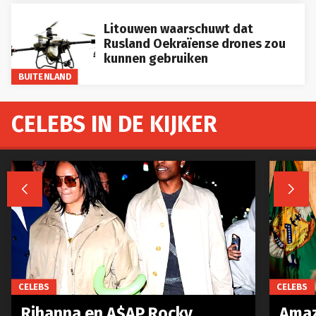
Litouwen waarschuwt dat
Rusland Oekraïense drones zou
kunnen gebruiken
BUITENLAND
CELEBS IN DE KIJKER


CELEBS
CELEBS
Rihanna en A$AP Rocky
Amaz