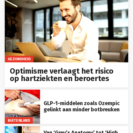
GEZONDHEID
Optimisme verlaagt het risico
op hartziekten en beroertes
GLP-1-middelen zoals Ozempic
gelinkt aan minder botbreuken
BUITENLAND
Van ‘Grey’s Anatomy’ tot ‘High