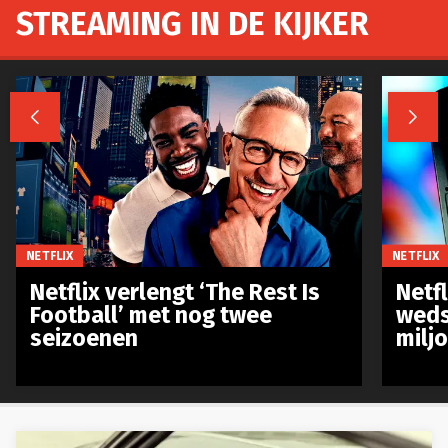
STREAMING IN DE KIJKER


NETFLIX
NETFLIX
Netflix verlengt ‘The Rest Is
Netf
Football’ met nog twee
weds
seizoenen
milj