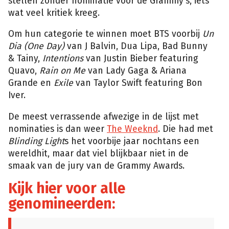
stellen zonder nominatie voor de Grammy’s, iets
wat veel kritiek kreeg.
Om hun categorie te winnen moet BTS voorbij
Un
Dia (One Day)
van J Balvin, Dua Lipa, Bad Bunny
& Tainy,
Intentions
van Justin Bieber featuring
Quavo,
Rain on Me
van Lady Gaga & Ariana
Grande en
Exile
van Taylor Swift featuring Bon
Iver.
De meest verrassende afwezige in de lijst met
nominaties is dan weer
The Weeknd
. Die had met
Blinding Light
s het voorbije jaar nochtans een
wereldhit, maar dat viel blijkbaar niet in de
smaak van de jury van de Grammy Awards.
Kijk hier voor alle
genomineerden: