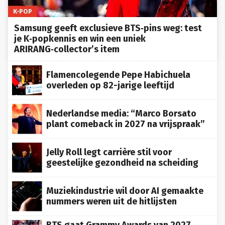
K-POP
Samsung geeft exclusieve BTS‑pins weg: test
je K‑popkennis en win een uniek
ARIRANG‑collector’s item
Flamencolegende Pepe Habichuela
overleden op 82-jarige leeftijd
Nederlandse media: “Marco Borsato
plant comeback in 2027 na vrijspraak”
Jelly Roll legt carrière stil voor
geestelijke gezondheid na scheiding
Muziekindustrie wil door AI gemaakte
nummers weren uit de hitlijsten
BTS gaat Grammy Awards van 2027