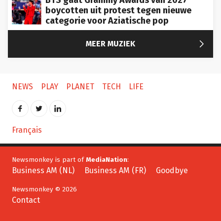
boycotten uit protest tegen nieuwe
categorie voor Aziatische pop

MEER MUZIEK
NEWS
PLAY
PLANET
TECH
LIFE
Français
Newsmonkey is part of
MediaNation
:
Business AM (NL)
Business AM (FR)
Goodbye
Newsmonkey © 2026
Contact