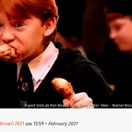
Rupert Grint als Ron Weasly in de ‘Harry Potter’-films – Warner Bros
februari 2021
13:59
•
February 2021
om