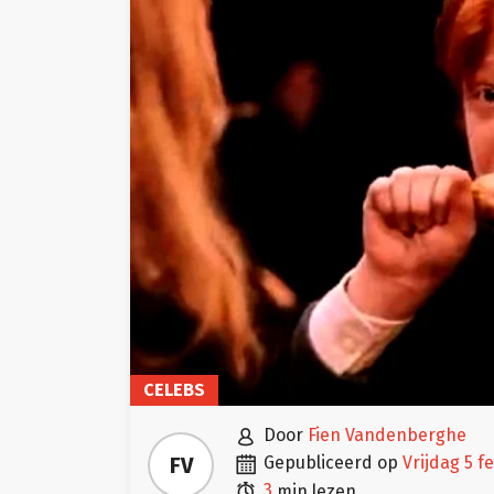
CELEBS

door
Fien Vandenberghe

FV
gepubliceerd op
vrijdag 5 

3
min lezen