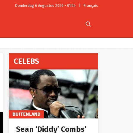
Donderdag 6 Augustus 2026 - 01:54
|
Français

CELEBS
BUITENLAND
Sean ‘Diddy’ Combs’