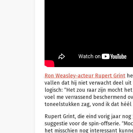
Ron Weasley-acteur Rupert Grint
hee
vallen dat hij niet verwacht deel uit
logisch: “Het zou raar zijn mocht het
voel me verrassend beschermend over
toneelstukken zag, vond ik dat héél 
Rupert Grint, die eind vorig jaar nog
suggestie voor de spin-offserie. “M
het misschien nog interessant kunnen