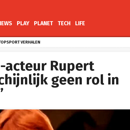
NEWS
PLAY
PLANET
TECH
LIFE
TOPSPORT VERHALEN
’-acteur Rupert
hijnlijk geen rol in
”