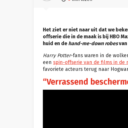
Het ziet er niet naar uit dat we bek
offserie die in de maak is bij HBO Ma
huid en de
hand-me-down robes
van 
Harry Potter
-fans waren in de wolke
een
spin-offserie van de films in de
favoriete acteurs terug naar Hogwart
“Verrassend bescherm