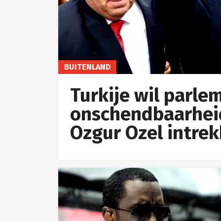
BUITENLAND
Turkije wil parle
onschendbaarheid
Ozgur Ozel intre