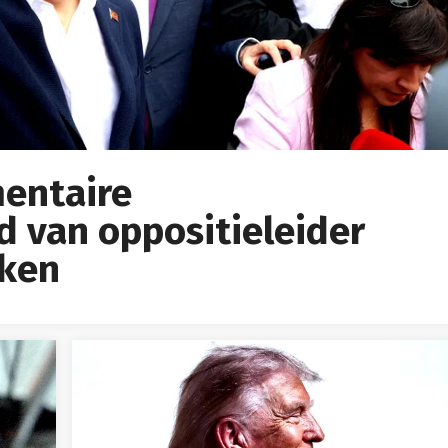
mentaire
 van oppositieleider
kken