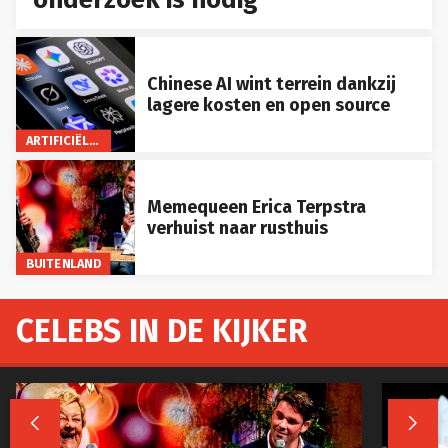
Chinese AI wint terrein dankzij
lagere kosten en open source
ARTIFICIËLE INTELLIGENTIE
Memequeen Erica Terpstra
verhuist naar rusthuis
BUITENLAND
CELEBS IN DE KIJKER

