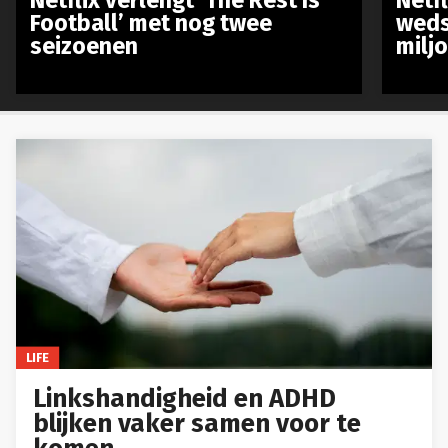
Football’ met nog twee
weds
seizoenen
milj
LIFE
Linkshandigheid en ADHD
blijken vaker samen voor te