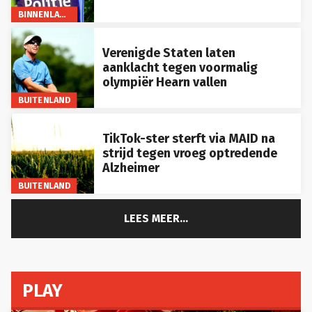
BINNENLAND
Verenigde Staten laten
aanklacht tegen voormalig
olympiër Hearn vallen
BUITENLAND
TikTok-ster sterft via MAID na
strijd tegen vroeg optredende
Alzheimer
BUITENLAND
LEES MEER...
PLAY