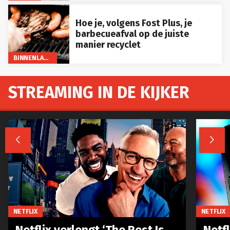
Hoe je, volgens Fost Plus, je
barbecueafval op de juiste
manier recyclet
BINNENLAND
STREAMING IN DE KIJKER


NETFLIX
NETFLIX
Netflix verlengt ‘The Rest Is
Netf