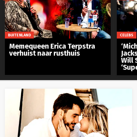
BUITENLAND
CELEBS
Memequeen Erica Terpstra
‘Mich
verhuist naar rusthuis
Jack
Will 
‘Sup