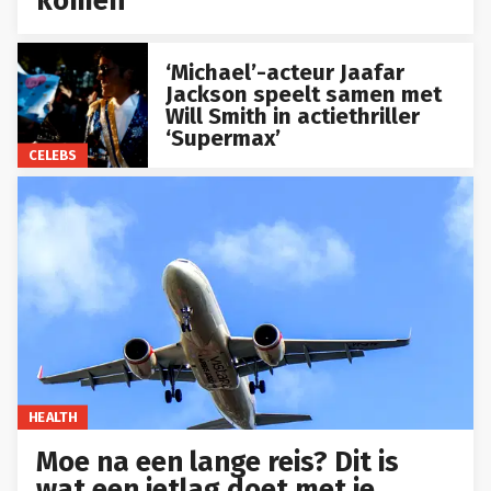
komen
‘Michael’-acteur Jaafar
Jackson speelt samen met
Will Smith in actiethriller
‘Supermax’
CELEBS
HEALTH
Moe na een lange reis? Dit is
wat een jetlag doet met je