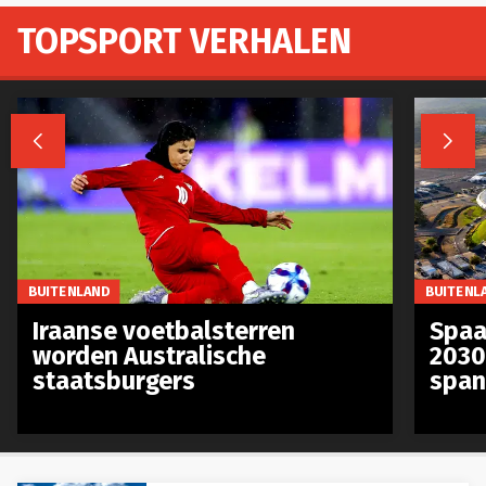
TOPSPORT VERHALEN


BUITENLAND
BUITENL
Iraanse voetbalsterren
Spaa
worden Australische
2030
staatsburgers
span