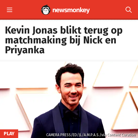


Kevin Jonas blikt terug op
matchmaking bij Nick en
Priyanka
PLAY
CAMERA PRESS/ED/JL/A.M.P.A.S./via Content Curation