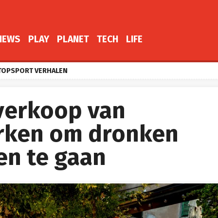
NEWS
PLAY
PLANET
TECH
LIFE
TOPSPORT VERHALEN
 verkoop van
rken om dronken
en te gaan