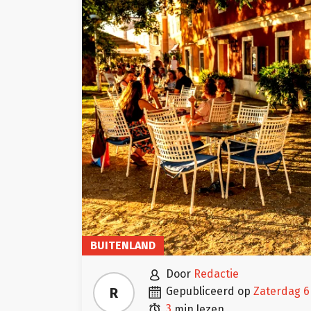
BUITENLAND

door
Redactie

R
gepubliceerd op
zaterdag 6

3
min lezen