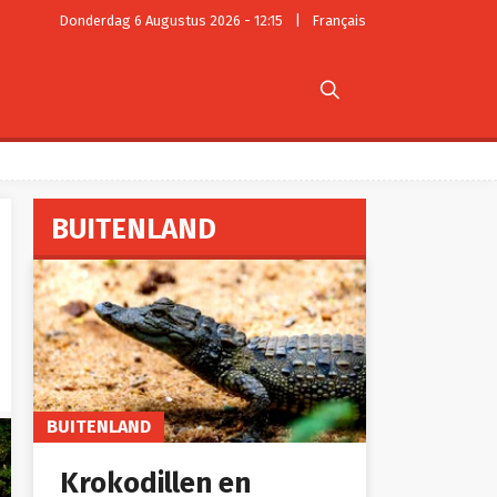
Donderdag 6 Augustus 2026 - 12:15
|
Français

BUITENLAND
BUITENLAND
Krokodillen en