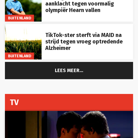
aanklacht tegen voormalig
olympiër Hearn vallen
BUITENLAND
TikTok-ster sterft via MAID na
strijd tegen vroeg optredende
Alzheimer
BUITENLAND
LEES MEER...
TV