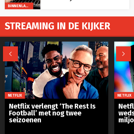
BINNENLAND
STREAMING IN DE KIJKER


NETFLIX
NETFLIX
Netflix verlengt ‘The Rest Is
Netf
Football’ met nog twee
weds
seizoenen
milj