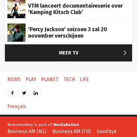
VTM lanceert documentaireserie over
‘Kamping Kitsch Club’
‘Percy Jackson’ seizoen 3 zal 20
november verschijnen

MEER TV
NEWS
PLAY
PLANET
TECH
LIFE
Français
Newsmonkey is part of
MediaNation
:
Business AM (NL)
Business AM (FR)
Goodbye