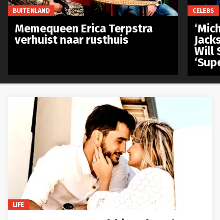
BUITENLAND
CELEBS
Memequeen Erica Terpstra
‘Mich
verhuist naar rusthuis
Jack
Will 
‘Sup
LIFE