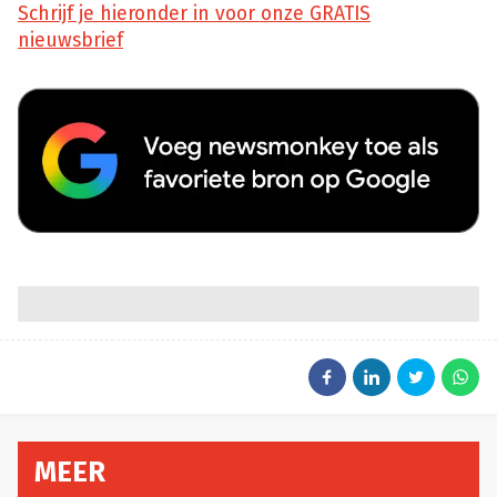
Schrijf je hieronder in voor onze GRATIS
nieuwsbrief
MEER