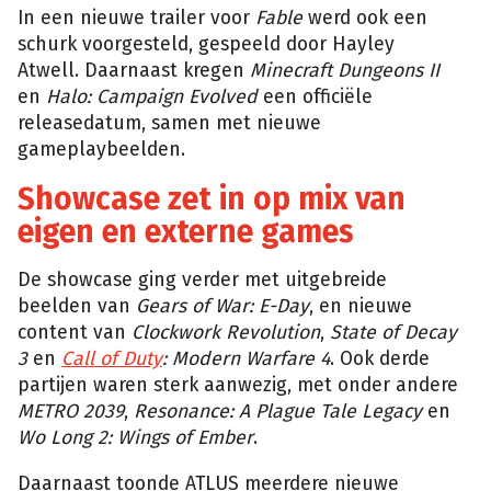
In een nieuwe trailer voor
Fable
werd ook een
schurk voorgesteld, gespeeld door Hayley
Atwell. Daarnaast kregen
Minecraft Dungeons II
en
Halo: Campaign Evolved
een officiële
releasedatum, samen met nieuwe
gameplaybeelden.
Showcase zet in op mix van
eigen en externe games
De showcase ging verder met uitgebreide
beelden van
Gears of War: E-Day
, en nieuwe
content van
Clockwork Revolution
,
State of Decay
3
en
Call of Duty
: Modern Warfare 4
. Ook derde
partijen waren sterk aanwezig, met onder andere
METRO 2039
,
Resonance: A Plague Tale Legacy
en
Wo Long 2: Wings of Ember
.
Daarnaast toonde ATLUS meerdere nieuwe