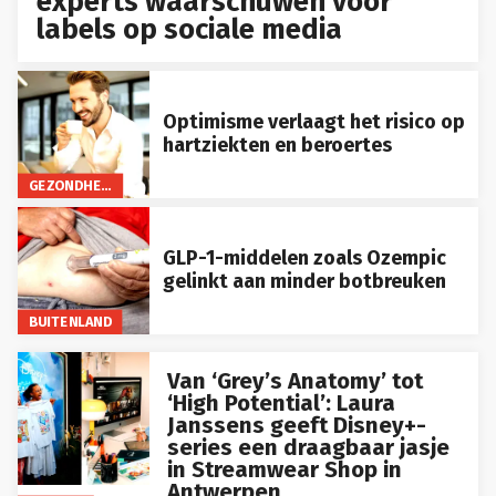
experts waarschuwen voor
labels op sociale media
Optimisme verlaagt het risico op
hartziekten en beroertes
GEZONDHEID
GLP-1-middelen zoals Ozempic
gelinkt aan minder botbreuken
BUITENLAND
Van ‘Grey’s Anatomy’ tot
‘High Potential’: Laura
Janssens geeft Disney+-
series een draagbaar jasje
in Streamwear Shop in
Antwerpen