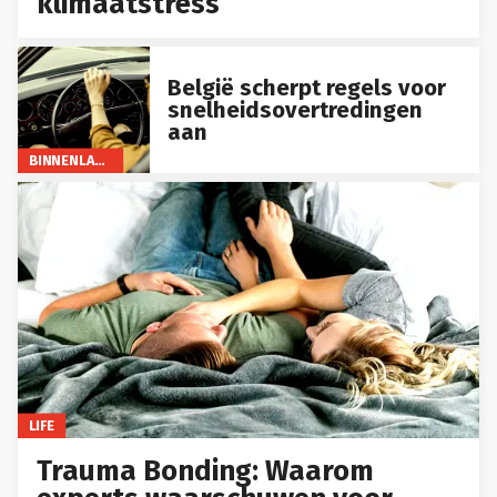
klimaatstress
België scherpt regels voor
snelheidsovertredingen
aan
BINNENLAND
LIFE
Trauma Bonding: Waarom