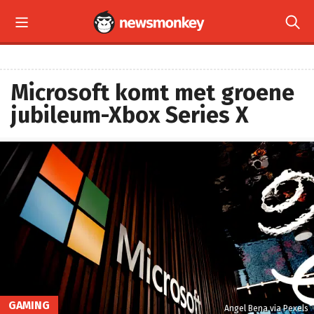


Microsoft komt met groene
jubileum-Xbox Series X
GAMING
Angel Bena via Pexels