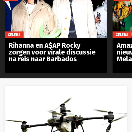
CELEBS
CELEBS
Rihanna en A$AP Rocky
Amaz
zorgen voor virale discussie
nieu
na reis naar Barbados
Mela