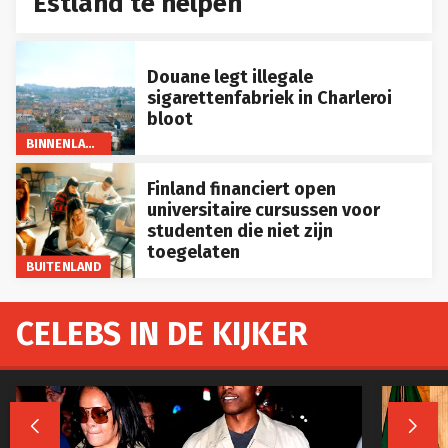
Estland te helpen
Douane legt illegale
sigarettenfabriek in Charleroi
bloot
BINNENLAND
Finland financiert open
universitaire cursussen voor
studenten die niet zijn
toegelaten
BUITENLAND
CELEBS IN DE KIJKER

