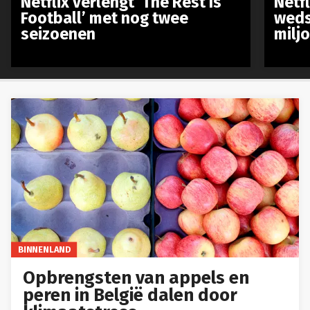
Netflix verlengt ‘The Rest Is
Netf
Football’ met nog twee
weds
seizoenen
milj
BINNENLAND
Opbrengsten van appels en
peren in België dalen door