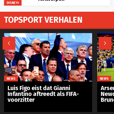
DISNEY+
TOPSPORT VERHALEN


NEWS
NEWS
Luis Figo eist dat Gianni
Arse
Infantino aftreedt als FIFA-
Newc
voorzitter
Brun