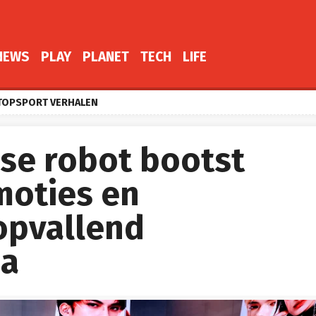
NEWS
PLAY
PLANET
TECH
LIFE
TOPSPORT VERHALEN
se robot bootst
moties en
opvallend
na