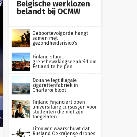
Belgische werklozen
belandt bij OCMW
Geboortevolgorde hangt
samen met
gezondheidsrisico’s
Finland stuurt
grensbewakingseenheid om
Estland te helpen
Douane legt illegale
sigarettenfabriek in
Charleroi bloot
Finland financiert open
universitaire cursussen voor
studenten die niet zijn
toegelaten
H
Litouwen waarschuwt dat
Rusland Oekraïense drones