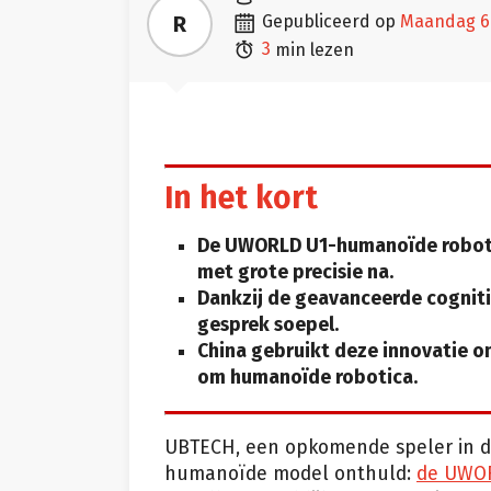

R
gepubliceerd op
maandag 6 

3
min lezen
In het kort
De UWORLD U1-humanoïde robot 
met grote precisie na.
Dankzij de geavanceerde cognitie
gesprek soepel.
China gebruikt deze innovatie o
om humanoïde robotica.
UBTECH, een opkomende speler in de 
humanoïde model onthuld:
de UWO