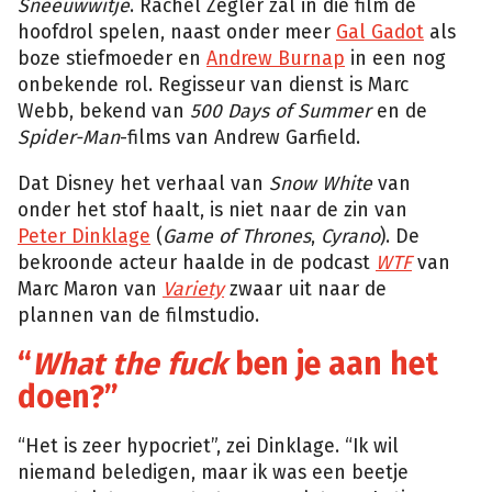
Sneeuwwitje
. Rachel Zegler zal in die film de
hoofdrol spelen, naast onder meer
Gal Gadot
als
boze stiefmoeder en
Andrew Burnap
in een nog
onbekende rol. Regisseur van dienst is Marc
Webb, bekend van
500 Days of Summer
en de
Spider-Man
-films van Andrew Garfield.
Dat Disney het verhaal van
Snow White
van
onder het stof haalt, is niet naar de zin van
Peter Dinklage
(
Game of Thrones
,
Cyrano
). De
bekroonde acteur haalde in de podcast
WTF
van
Marc Maron van
Variety
zwaar uit naar de
plannen van de filmstudio.
“
What the fuck
ben je aan het
doen?”
“Het is zeer hypocriet”, zei Dinklage. “Ik wil
niemand beledigen, maar ik was een beetje