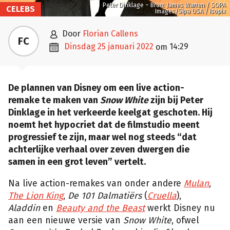
Peter Dinklage – Bron: James Warren / SOPA
CELEBS
Images/Sipa USA / Isopix

door
Florian Callens
FC

dinsdag 25 januari 2022
14:29
om
De plannen van Disney om een live action-
remake te maken van
Snow White
zijn bij Peter
Dinklage in het verkeerde keelgat geschoten. Hij
noemt het hypocriet dat de filmstudio meent
progressief te zijn, maar wel nog steeds “dat
achterlijke verhaal over zeven dwergen die
samen in een grot leven” vertelt.
Na live action-remakes van onder andere
Mulan
,
The Lion King
,
De 101 Dalmatiërs
(
Cruella
),
Aladdin
en
Beauty and the Beast
werkt Disney nu
aan een nieuwe versie van
Snow White
, ofwel