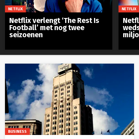
NETFLIX
NETFLIX
Netflix verlengt ‘The Rest Is
Netf
Football’ met nog twee
weds
seizoenen
milj
BUSINESS