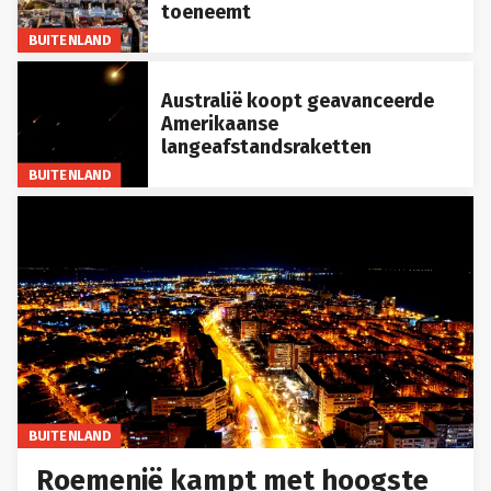
toeneemt
BUITENLAND
Australië koopt geavanceerde
Amerikaanse
langeafstandsraketten
BUITENLAND
BUITENLAND
Roemenië kampt met hoogste