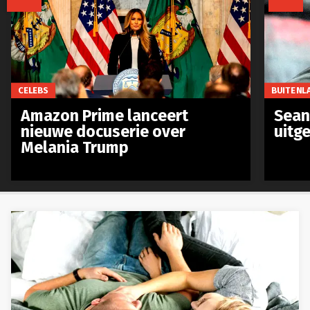
CELEBS
BUITENL
Amazon Prime lanceert
Sean 
nieuwe docuserie over
uitg
Melania Trump