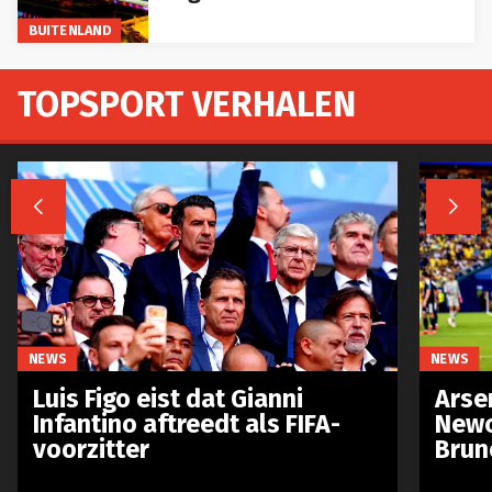
BUITENLAND
TOPSPORT VERHALEN


NEWS
NEWS
Luis Figo eist dat Gianni
Arse
Infantino aftreedt als FIFA-
Newc
voorzitter
Brun