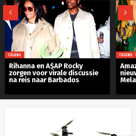


CELEBS
CELEBS
Rihanna en A$AP Rocky
Amaz
zorgen voor virale discussie
nieu
na reis naar Barbados
Mela