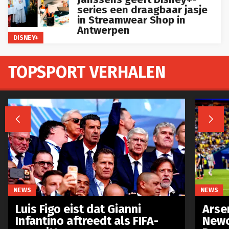
series een draagbaar jasje
in Streamwear Shop in
Antwerpen
DISNEY+
TOPSPORT VERHALEN


NEWS
NEWS
Luis Figo eist dat Gianni
Arse
Infantino aftreedt als FIFA-
Newc
voorzitter
Brun