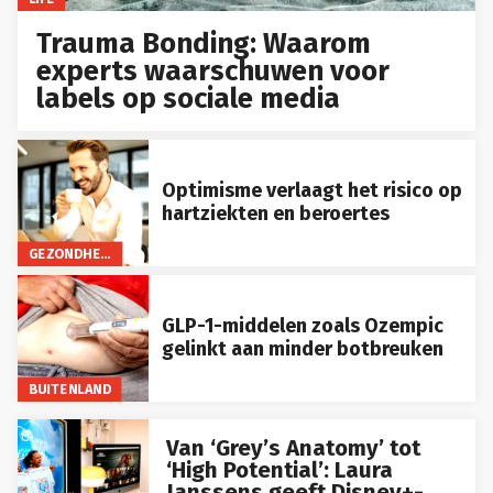
Trauma Bonding: Waarom
experts waarschuwen voor
labels op sociale media
Optimisme verlaagt het risico op
hartziekten en beroertes
GEZONDHEID
GLP-1-middelen zoals Ozempic
gelinkt aan minder botbreuken
BUITENLAND
Van ‘Grey’s Anatomy’ tot
‘High Potential’: Laura
Janssens geeft Disney+-