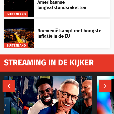
Amerikaanse
langeafstandsraketten
BUITENLAND
Roemenië kampt met hoogste
inflatie in de EU
BUITENLAND
STREAMING IN DE KIJKER

