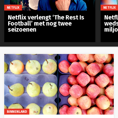
NETFLIX
NETFLIX
Netflix verlengt ‘The Rest Is
Netf
Football’ met nog twee
weds
seizoenen
milj
BINNENLAND