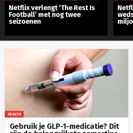
Netflix verlengt ‘The Rest Is
Netf
Football’ met nog twee
weds
seizoenen
milj
HEALTH
Gebruik je GLP-1-medicatie? Dit