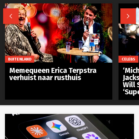


BUITENLAND
CELEBS
Memequeen Erica Terpstra
‘Mich
verhuist naar rusthuis
Jack
Will 
‘Sup