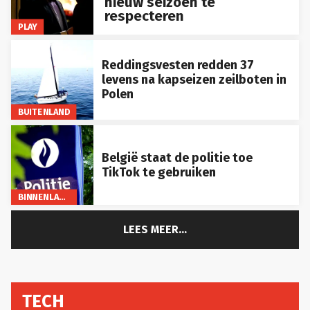
nieuw seizoen te
respecteren
PLAY
Reddingsvesten redden 37
levens na kapseizen zeilboten in
Polen
BUITENLAND
België staat de politie toe
TikTok te gebruiken
BINNENLAND
LEES MEER...
TECH