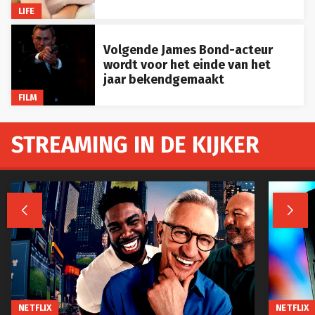
LIFE
Volgende James Bond-acteur
wordt voor het einde van het
jaar bekendgemaakt
FILM
STREAMING IN DE KIJKER


NETFLIX
NETFLIX