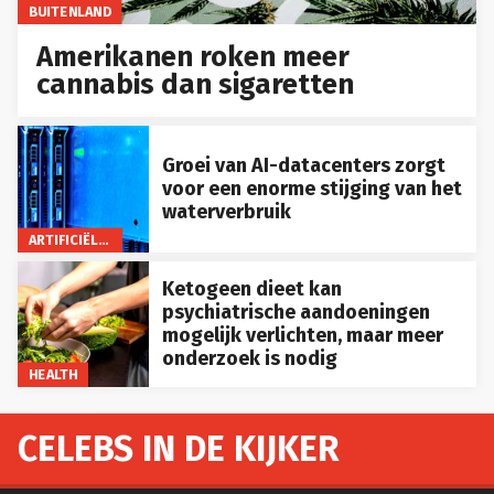
BUITENLAND
Amerikanen roken meer
cannabis dan sigaretten
Groei van AI-datacenters zorgt
voor een enorme stijging van het
waterverbruik
ARTIFICIËLE INTELLIGENTIE
Ketogeen dieet kan
psychiatrische aandoeningen
mogelijk verlichten, maar meer
onderzoek is nodig
HEALTH
CELEBS IN DE KIJKER