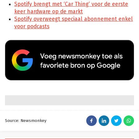
Spotify brengt met ‘Car Thing’ voor de eerste
keer hardware op de markt
Spotify overweegt speciaal abonnement enkel
voor podcasts
Source: Newsmonkey