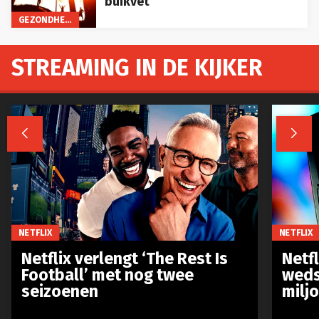
buikvet
GEZONDHEID
STREAMING IN DE KIJKER


NETFLIX
NETFLIX
Netflix verlengt ‘The Rest Is
Netf
Football’ met nog twee
weds
seizoenen
milj