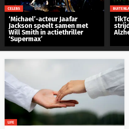
CELEBS
BUITENL
‘Michael’-acteur Jaafar
TikTo
Jackson speelt samen met
stri
Will Smith in actiethriller
Alzh
‘Supermax’
LIFE