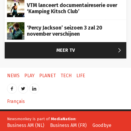
VTM lanceert documentaireserie over
‘Kamping Kitsch Club’
‘Percy Jackson’ seizoen 3 zal 20
november verschijnen

MEER TV
NEWS
PLAY
PLANET
TECH
LIFE
Français
Newsmonkey is part of
MediaNation
:
Business AM (NL)
Business AM (FR)
Goodbye