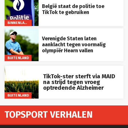
België staat de politie toe
TikTok te gebruiken
BINNENLAND
Verenigde Staten laten
aanklacht tegen voormalig
olympiër Hearn vallen
BUITENLAND
TikTok-ster sterft via MAID
na strijd tegen vroeg
optredende Alzheimer
BUITENLAND
TOPSPORT VERHALEN