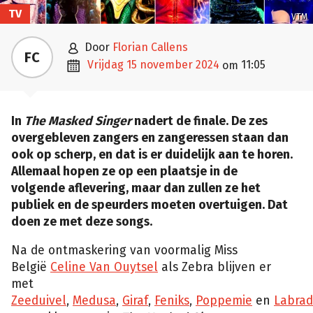
TV
VTM

door
Florian Callens
FC

vrijdag 15 november 2024
11:05
om
In
The Masked Singer
nadert de finale. De zes
overgebleven zangers en zangeressen staan dan
ook op scherp, en dat is er duidelijk aan te horen.
Allemaal hopen ze op een plaatsje in de
volgende aflevering, maar dan zullen ze het
publiek en de speurders moeten overtuigen. Dat
doen ze met deze songs.
Na de ontmaskering van voormalig Miss
België
Celine Van Ouytsel
als Zebra blijven er
met
Zeeduivel
,
Medusa
,
Giraf
,
Feniks
,
Poppemie
en
Labrad