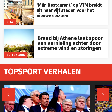
‘Mijn Restaurant’ op VTM breidt
uit naar vijf steden voor het
nieuwe seizoen
PLAY
Brand bij Athene laat spoor
van vernieling achter door
extreme wind en storingen
BUITENLAND
TOPSPORT VERHALEN

