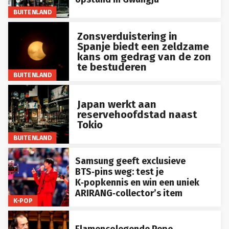
BUITENLAND
Zonsverduistering in
Spanje biedt een zeldzame
kans om gedrag van de zon
te bestuderen
BUITENLAND
Japan werkt aan
reservehoofdstad naast
Tokio
BUITENLAND
Samsung geeft exclusieve
BTS‑pins weg: test je
K‑popkennis en win een uniek
ARIRANG‑collector’s item
K-POP
Flamencolegende Pepe