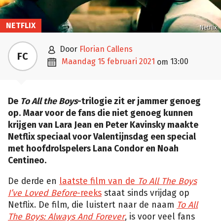
NETFLIX
Netflix

door
Florian Callens
FC

maandag 15 februari 2021
13:00
om
De
To All the Boys
-trilogie zit er jammer genoeg
op. Maar voor de fans die niet genoeg kunnen
krijgen van Lara Jean en Peter Kavinsky maakte
Netflix speciaal voor Valentijnsdag een special
met hoofdrolspelers Lana Condor en Noah
Centineo.
De derde en
laatste film van de
To All The Boys
I’ve Loved Before
-reeks
staat sinds vrijdag op
Netflix. De film, die luistert naar de naam
To All
The Boys: Always And Forever
, is voor veel fans