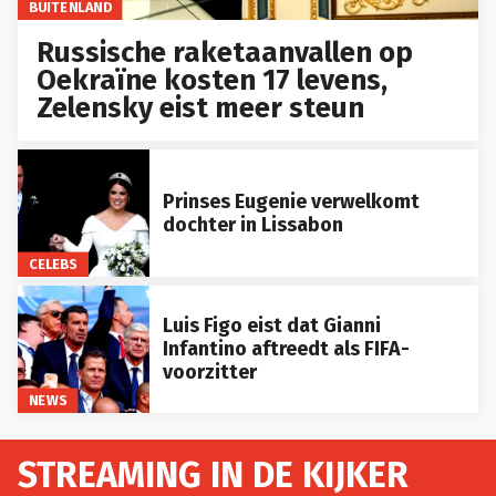
BUITENLAND
Russische raketaanvallen op
Oekraïne kosten 17 levens,
Zelensky eist meer steun
Prinses Eugenie verwelkomt
dochter in Lissabon
CELEBS
Luis Figo eist dat Gianni
Infantino aftreedt als FIFA-
voorzitter
NEWS
STREAMING IN DE KIJKER