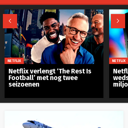


NETFLIX
NETFLIX
Netflix verlengt ‘The Rest Is
Netf
Football’ met nog twee
weds
seizoenen
milj