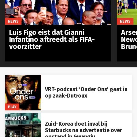
NEWS
NEWS
Luis Figo eist dat Gianni
Arse
Infantino aftreedt als FIFA-
Newc
voorzitter
Brun
VRT-podcast ‘Onder Ons’ gaat in
op zaak-Dutroux
PLAY
Zuid-Korea doet inval bij
Starbucks na advertentie over
opstand in Gwangju