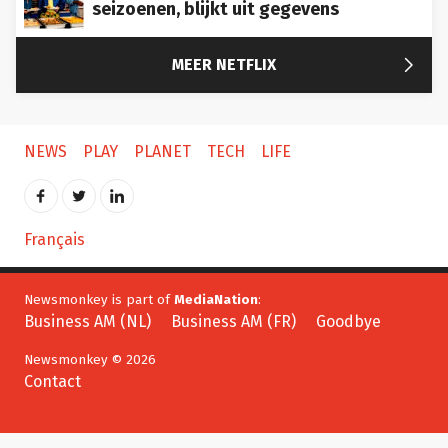
seizoenen, blijkt uit gegevens

MEER NETFLIX
NEWS
PLAY
PLANET
TECH
LIFE
Français
Newsmonkey is part of
MediaNation
:
Business AM (NL)
Business AM (FR)
Goodbye
Newsmonkey © 2026
Contact