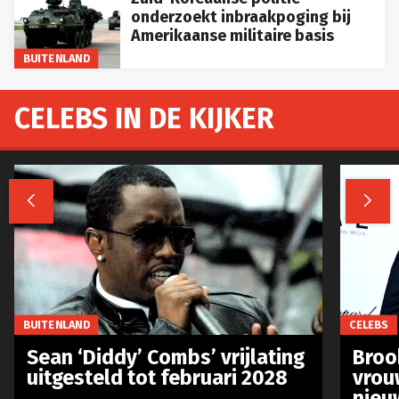
onderzoekt inbraakpoging bij
Amerikaanse militaire basis
BUITENLAND
CELEBS IN DE KIJKER


BUITENLAND
CELEBS
Sean ‘Diddy’ Combs’ vrijlating
Broo
uitgesteld tot februari 2028
vrou
nieu