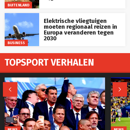
BUITENLAND
Elektrische vliegtuigen
moeten regionaal reizen in
Europa veranderen tegen
2030
BUSINESS
TOPSPORT VERHALEN


NEWS
NEWS