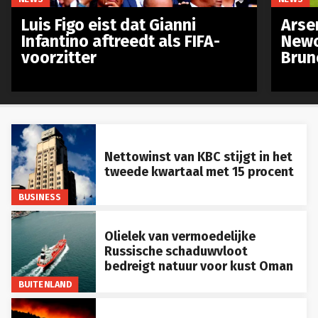
Luis Figo eist dat Gianni
Arse
Infantino aftreedt als FIFA-
Newc
voorzitter
Brun
Nettowinst van KBC stijgt in het
tweede kwartaal met 15 procent
BUSINESS
Olielek van vermoedelijke
Russische schaduwvloot
bedreigt natuur voor kust Oman
BUITENLAND