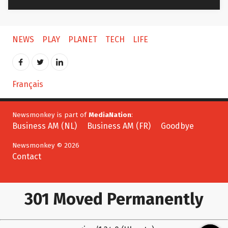
NEWS
PLAY
PLANET
TECH
LIFE
Français
Newsmonkey is part of
MediaNation
:
Business AM (NL)
Business AM (FR)
Goodbye
Newsmonkey © 2026
Contact
301 Moved Permanently