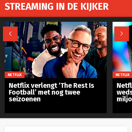
STREAMING IN DE KIJKER


NETFLIX
NETFLIX
Netflix verlengt ‘The Rest Is
Netf
Football’ met nog twee
weds
seizoenen
milj