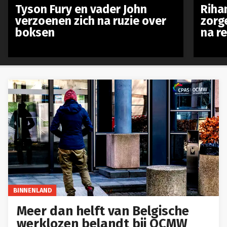
Tyson Fury en vader John
Riha
verzoenen zich na ruzie over
zorg
boksen
na r
BINNENLAND
Meer dan helft van Belgische
werklozen belandt bij OCMW