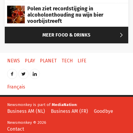
Polen ziet recordstijging in
alcoholonthouding nu wijn bier
voorbijstreeft

MEER FOOD & DRINKS
NEWS
PLAY
PLANET
TECH
LIFE
Français
Newsmonkey is part of
MediaNation
:
Business AM (NL)
Business AM (FR)
Goodbye
Newsmonkey © 2026
Contact