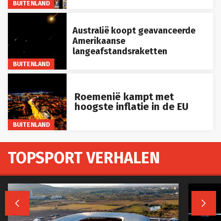
BUITENLAND
Australië koopt geavanceerde
Amerikaanse
langeafstandsraketten
BUITENLAND
Roemenië kampt met
hoogste inflatie in de EU
BUITENLAND
TOPSPORT VERHALEN

