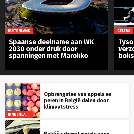
BUITENLAND
CELEBS
Spaanse deelname aan WK
Tyso
2030 onder druk door
verz
spanningen met Marokko
boks
Opbrengsten van appels en
peren in België dalen door
klimaatstress
BINNENLAND