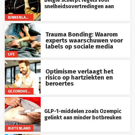
België scherpt regels voor
snelheidsovertredingen aan
BINNENLAND
Trauma Bonding: Waarom
experts waarschuwen voor
labels op sociale media
LIFE
Optimisme verlaagt het
risico op hartziekten en
beroertes
GEZONDHEID
GLP-1-middelen zoals Ozempic
gelinkt aan minder botbreuken
BUITENLAND