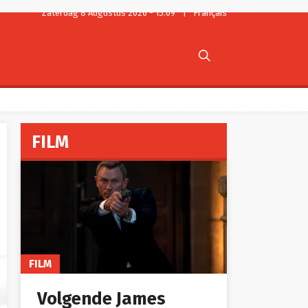
Zaterdag 8 Augustus 2026 - 15:09
|
Français

FILM
FILM
Volgende James