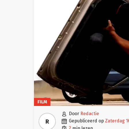
FILM

door
Redactie

R
gepubliceerd op
zaterdag 1

2
min lezen