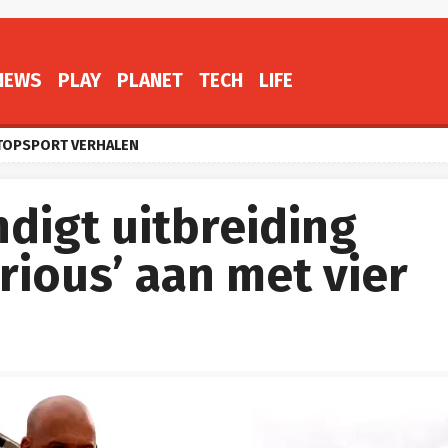
NEWS
PLAY
PLANET
TECH
LIFE
TOPSPORT VERHALEN
ndigt uitbreiding
urious’ aan met vier